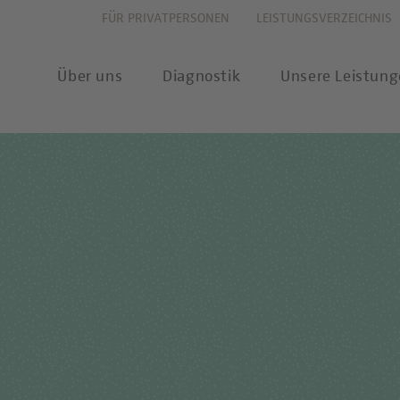
FÜR PRIVATPERSONEN
LEISTUNGSVERZEICHNIS
Über uns
Diagnostik
Unsere Leistun
vation
Allergiediagnostik
Leistungsverzeichnis
New
haltigkeit
Autoimmundiagnostik
Anforderungsscheine
Pres
ernehmenswerte
Endokrinologie & Stoffwechsel
Probenannahme & Präa
wear
itätsverständnis
Forensische Genetik
Bioinformatik &
Publ
Datenwissenschaft
chstellung
Hämatologie & Onkologie