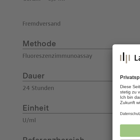
Fremdversand
Methode
Fluoreszenzimmunoassay
Dauer
24 Stunden
Einheit
U/ml