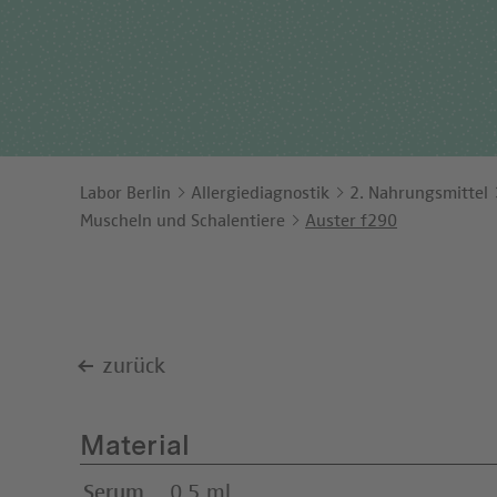
Ents
Orga
Unt
Labor Berlin
Allergiediagnostik
2. Nahrungsmittel
Muscheln und Schalentiere
Auster f290
zurück
Material
Serum
0,5 ml