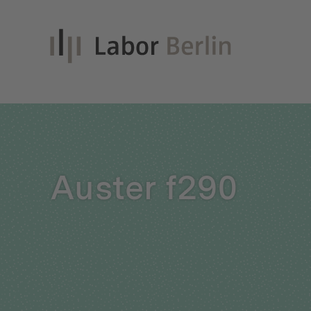
Inno
Auster f290
Nach
Unt
Qual
Glei