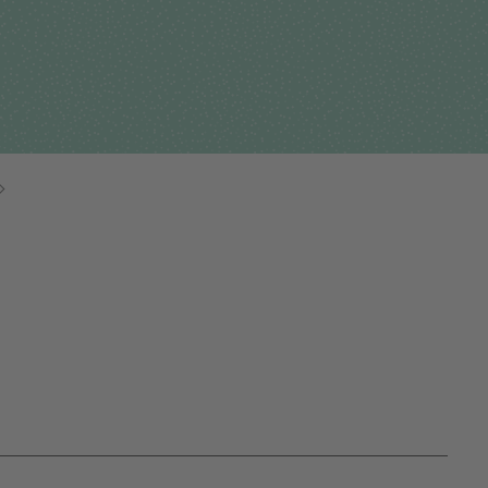
Für Einsender
tehungsgeschichte
Humangenetik
Studien & Kooperation
nisationsstruktur
Immunologie
Zusammenarbeit und
ernehmensbericht
Laboratoriumsmedizin &
Managementleistunge
Toxikologie
Diagnostik Kompass
Mikrobiologie & Hygiene
MVZ & MVZ-Ärzte
Virologie
Fragen und Antworten