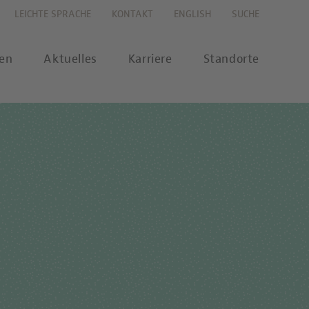
LEICHTE SPRACHE
KONTAKT
ENGLISH
SUCHE
gen
Aktuelles
Karriere
Standorte
s
Karriereportal
se
Karriere-FAQs
nalytik
 Labor Berlin-Onlineshop
MTL-Ausbildung
ikationen