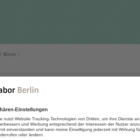
Für Einsender
tehungsgeschichte
Humangenetik
Studien & Kooperation
nisationsstruktur
Immunologie
Zusammenarbeit und
ernehmensbericht
Laboratoriumsmedizin &
Managementleistunge
Toxikologie
Nüsse
Diagnostik Kompass
Mikrobiologie & Hygiene
MVZ & MVZ-Ärzte
Virologie
Fragen und Antworten