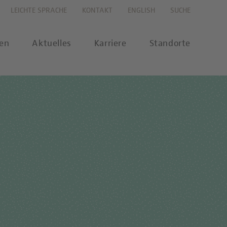
LEICHTE SPRACHE
KONTAKT
ENGLISH
SUCHE
gen
Aktuelles
Karriere
Standorte
s
Karriereportal
se
Karriere-FAQs
nalytik
 Labor Berlin-Onlineshop
MTL-Ausbildung
ikationen