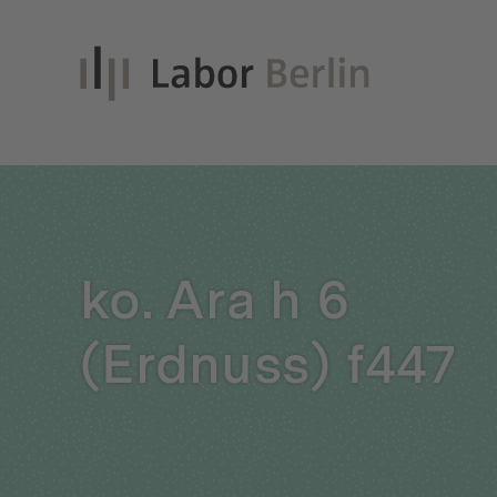
Inno
ko. Ara h 6
Nach
(Erdnuss) f447
Unt
Qual
Glei