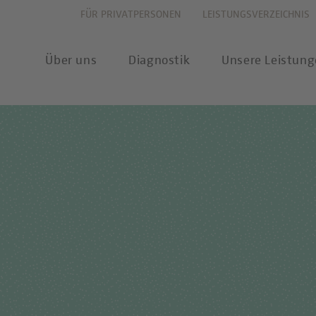
FÜR PRIVATPERSONEN
LEISTUNGSVERZEICHNIS
Über uns
Diagnostik
Unsere Leistun
vation
Allergiediagnostik
Leistungsverzeichnis
New
haltigkeit
Autoimmundiagnostik
Anforderungsscheine
Pres
ernehmenswerte
Endokrinologie & Stoffwechsel
Probenannahme & Präa
wear
itätsverständnis
Forensische Genetik
Bioinformatik &
Publ
Datenwissenschaft
chstellung
Hämatologie & Onkologie