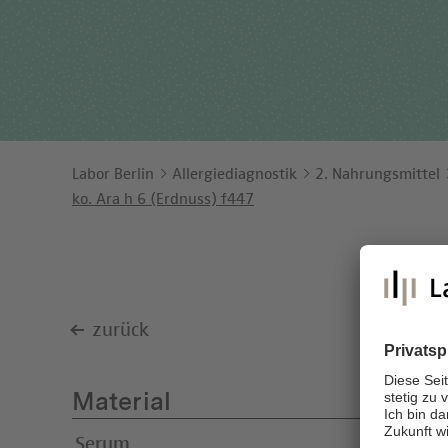
Ents
Orga
Unt
Labor Berlin
Allergiediagnostik
2. Nahrungsmittel
ko. Ara h 6 (Erdnuss) f447
zurück
Material
Serum