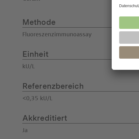
Methode
Fluoreszenzimmunoassay
Einheit
kU/L
Referenzbereich
<0,35 kU/L
Akkreditiert
Ja