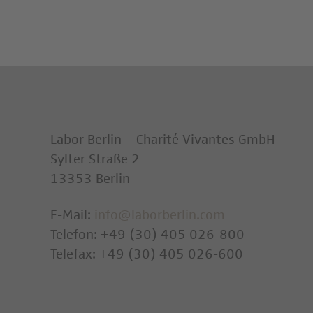
Labor Berlin – Charité Vivantes GmbH
Sylter Straße 2
13353 Berlin
E-Mail:
info@laborberlin.com
Telefon: +49 (30) 405 026-800
Telefax: +49 (30) 405 026-600