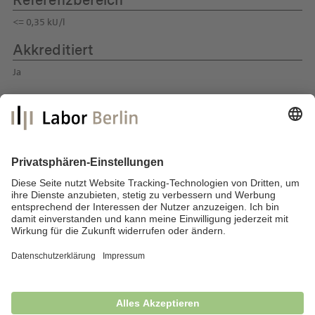
Referenzbereich
<= 0,35 kU/l
Akkreditiert
Ja
Labor Berlin – Charité Vivantes GmbH
Sylter Straße 2
13353 Berlin
E-Mail:
info@laborberlin.com
Telefon: +49 (30) 405 026-800
Telefax: +49 (30) 405 026-600
Impressum
Datenschutz
Fragen & Antworten