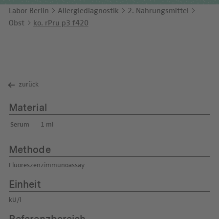
Unternehmensbericht
LEICHTE SPRACHE
Immunologie
Labor Berlin
Allergiediagnostik
2. Nahrungsmittel
Studien & Kooperationen
Obst
ko. rPru p3 f420
KONTAKT
Laboratoriumsmedizin & Toxikologie
Zusammenarbeit und Managementleistungen
ENGLISH
Mikrobiologie & Hygiene
Diagnostik Kompass
Virologie
MVZ & MVZ-Ärzte
zurück
Fragen und Antworten
Material
Serum
1 ml
Methode
Fluoreszenzimmunoassay
Einheit
kU/l