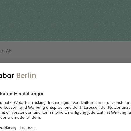
Für Einsender
tehungsgeschichte
Humangenetik
Studien & Kooperation
nisationsstruktur
Immunologie
Zusammenarbeit und
ernehmensbericht
Laboratoriumsmedizin &
Managementleistunge
Toxikologie
en-AK
Diagnostik Kompass
Mikrobiologie & Hygiene
MVZ & MVZ-Ärzte
Virologie
Fragen und Antworten