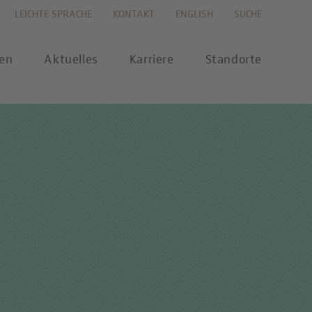
LEICHTE SPRACHE
KONTAKT
ENGLISH
SUCHE
gen
Aktuelles
Karriere
Standorte
s
Karriereportal
se
Karriere-FAQs
nalytik
 Labor Berlin-Onlineshop
MTL-Ausbildung
ikationen