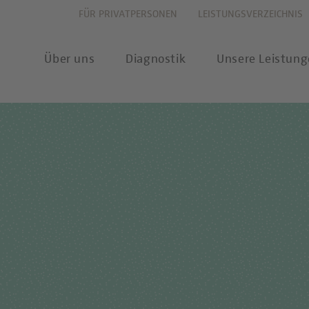
FÜR PRIVATPERSONEN
LEISTUNGSVERZEICHNIS
Über uns
Diagnostik
Unsere Leistun
vation
Allergiediagnostik
Leistungsverzeichnis
New
haltigkeit
Autoimmundiagnostik
Anforderungsscheine
Pres
ernehmenswerte
Endokrinologie & Stoffwechsel
Probenannahme & Präa
wear
itätsverständnis
Forensische Genetik
Bioinformatik &
Publ
Datenwissenschaft
chstellung
Hämatologie & Onkologie