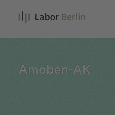
Inno
Amöben-AK
Nach
Unt
Qual
Glei