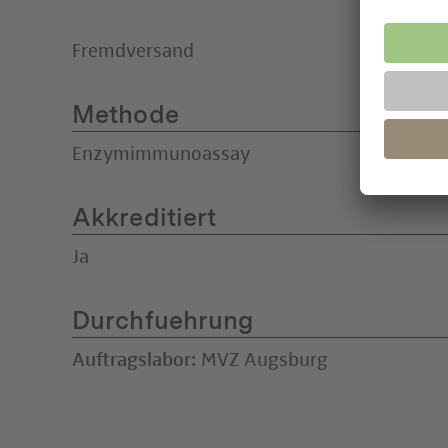
Fremdversand
Methode
Enzymimmunoassay
Akkreditiert
Ja
Durchfuehrung
Auftragslabor:
MVZ Augsburg