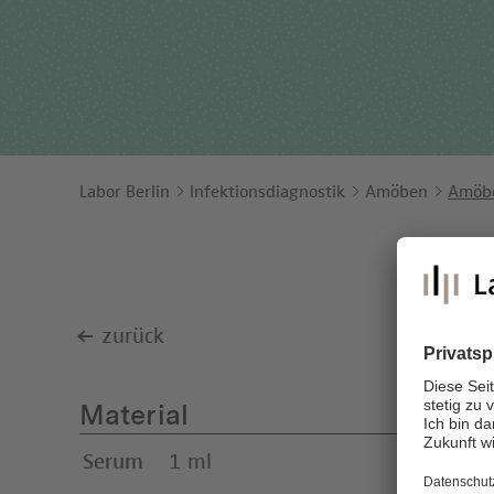
Ents
Orga
Unt
Labor Berlin
Infektionsdiagnostik
Amöben
Amöb
zurück
Material
Serum
1 ml