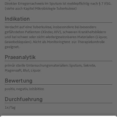
Direkter Erregernachweis im Sputum ist meldepflichtig nach § 7 IfSG.
(siehe auch Kapitel Mikrobiologie Tuberkulose)
Indikation
Verdacht auf eine Tuberkulose, insbesondere bei besonders
gefährdeten Patienten (Kinder, HIV), schweren Krankheitsbildern
und bei schwer oder nicht wiedergewinnbaren Materialien (Liquor,
Gewebebiopsien). Nicht als Monitoringtest zur Therapiekontrolle
geeignet.
Praeanalytik
primär sterile Untersuchungsmaterialien: Sputum, Sekrete,
Magensaft, Blut, Liquor
Bewertung
positiv, negativ, Inhibition
Durchfuehrung
1x/Tag