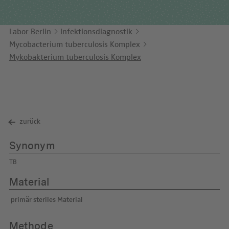
Unternehmensbericht
LEICHTE SPRACHE
Immunologie
Studien & Kooperationen
Labor Berlin
Infektionsdiagnostik
KONTAKT
Laboratoriumsmedizin & Toxikologie
Zusammenarbeit und Managementleistungen
Mycobacterium tuberculosis Komplex
ENGLISH
Mikrobiologie & Hygiene
Diagnostik Kompass
Mykobakterium tuberculosis Komplex
Virologie
MVZ & MVZ-Ärzte
Fragen und Antworten
zurück
Synonym
TB
Material
primär steriles Material
Methode