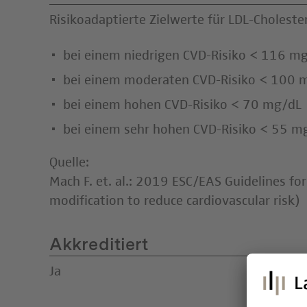
Risikoadaptierte Zielwerte für LDL-Cholester
bei einem niedrigen CVD-Risiko < 116 m
bei einem moderaten CVD-Risiko < 100 
bei einem hohen CVD-Risiko < 70 mg/dL
bei einem sehr hohen CVD-Risiko < 55 m
Quelle:
Mach F. et. al.: 2019 ESC/EAS Guidelines fo
modification to reduce cardiovascular risk)
Akkreditiert
Ja