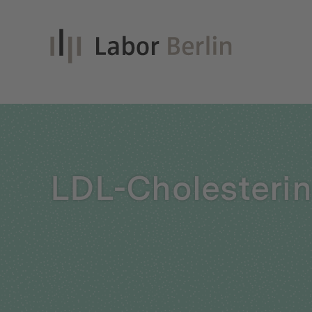
Inno
LDL-Cholesterin
Nach
Unt
Qual
Glei