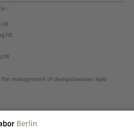
in :
g/dL
mg/dL
g/dL
r the management of dyslipidaemias: lipid