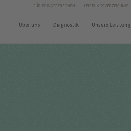
FÜR PRIVATPERSONEN
LEISTUNGSVERZEICHNIS
Über uns
Diagnostik
Unsere Leistun
vation
Allergiediagnostik
Leistungsverzeichnis
New
haltigkeit
Autoimmundiagnostik
Anforderungsscheine
Pres
ernehmenswerte
Endokrinologie & Stoffwechsel
Probenannahme & Präa
wear
itätsverständnis
Forensische Genetik
Bioinformatik &
Publ
Datenwissenschaft
chstellung
Hämatologie & Onkologie