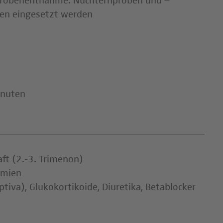
Probenentnahme. Nüchternproben und –
nen eingesetzt werden
inuten
ft (2.-3. Trimenon)
ämien
iva), Glukokortikoide, Diuretika, Betablocker