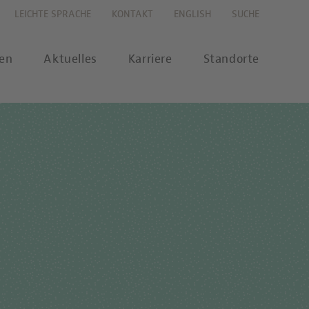
LEICHTE SPRACHE
KONTAKT
ENGLISH
SUCHE
gen
Aktuelles
Karriere
Standorte
s
Karriereportal
se
Karriere-FAQs
nalytik
 Labor Berlin-Onlineshop
MTL-Ausbildung
ikationen