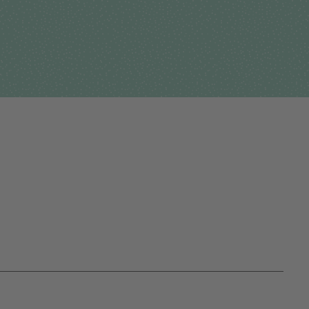
Für Einsender
tehungsgeschichte
Humangenetik
Studien & Kooperation
nisationsstruktur
Immunologie
Zusammenarbeit und
ernehmensbericht
Laboratoriumsmedizin &
Managementleistunge
Toxikologie
Diagnostik Kompass
Mikrobiologie & Hygiene
MVZ & MVZ-Ärzte
Virologie
Fragen und Antworten