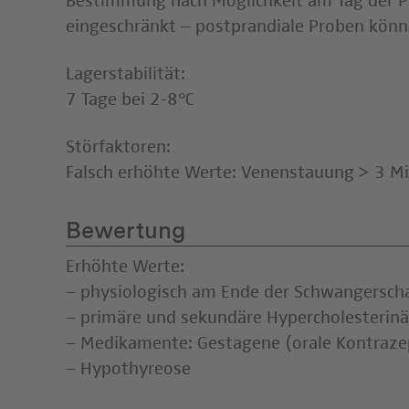
Bestimmung nach Möglichkeit am Tag der 
eingeschränkt – postprandiale Proben kön
Lagerstabilität:
7 Tage bei 2-8°C
Störfaktoren:
Falsch erhöhte Werte: Venenstauung > 3 M
Bewertung
Erhöhte Werte:
– physiologisch am Ende der Schwangerscha
– primäre und sekundäre Hypercholesterin
– Medikamente: Gestagene (orale Kontrazept
– Hypothyreose