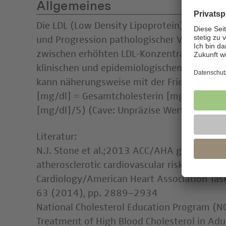
Allgemeines
Die LDL (Low Density Lipoprotein)-Partikel 
und Progression pathologischer Veränderun
zwischen erhöhten LDL-Konzentrationen un
klinischen und epidemiologischen Studien 
kann näherungsweise mit der Friedewald-Fo
[mg/dl] = Gesamtcholesterin [mg/dl] – (HDL
[mg/dl]/5) (Cave: Unpräzise Werte bei Tri
Literatur:
N.J. Stone et al.;2013 ACC/AHA guideline o
atherosclerotic cardiovascular risk in adult
Cardiology/American Heart Association Task 
63 (2014), pp. 2889–2934
National Cholesterol Education Program (NC
Treatment of High Blood Cholesterol in Adul