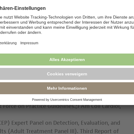
spielen eine zentrale Rolle in der Entstehung
gen der Gefäßwand. Eine enge Korrelation
d der Atherogenese konnte in zahlreichen
nachgewiesen werden. Die LDL-Konzentration
rmel errechnet werden: LDL-Cholesterin
-Cholesterin [mg/dl] + Triglyceride
glyceridwerten >200 mg/dl).
n the treatment of blood cholesterol to reduce
s: a report from the American College of
Force on Practice Guidelines.;J Am Coll Cardiol,
EP) Expert Panel on Detection, Evaluation, and
ts (Adult Treatment Panel III). Third Report of