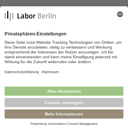
zurück
Labor Berlin – Charité Vivantes GmbH
Sylter Straße 2
13353 Berlin
E-Mail:
info@laborberlin.com
Telefon: +49 (30) 405 026-800
Telefax: +49 (30) 405 026-600
Impressum
Datenschutz
Fragen & Antworten
News
Barrierefreiheit