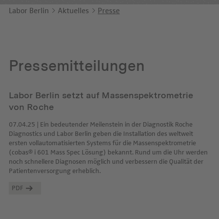
Unternehmensbericht
LEICHTE SPRACHE
Immunologie
Labor Berlin
Aktuelles
Presse
Studien & Kooperationen
KONTAKT
Laboratoriumsmedizin & Toxikologie
Zusammenarbeit und Managementleistungen
ENGLISH
Mikrobiologie & Hygiene
Diagnostik Kompass
Pressemitteilungen
Virologie
MVZ & MVZ-Ärzte
Labor Berlin setzt auf Massenspektrometrie
Fragen und Antworten
von Roche
07.04.25 | Ein bedeutender Meilenstein in der Diagnostik Roche
Diagnostics und Labor Berlin geben die Installation des weltweit
ersten vollautomatisierten Systems für die Massenspektrometrie
(cobas® i 601 Mass Spec Lösung) bekannt. Rund um die Uhr werden
noch schnellere Diagnosen möglich und verbessern die Qualität der
Patientenversorgung erheblich.
PDF