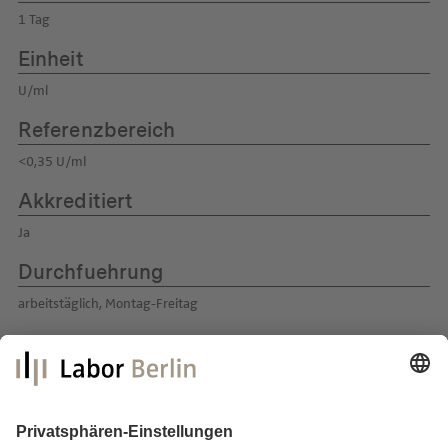
1 Tag
Einheit
U/ml
Referenzbereich
<0,35 U/ml
Akkreditiert
Ja
Durchfuehrung
arbeitstäglich, Montag-Freitag
Labor Berlin – Charité Vivantes GmbH
Sylter Straße 2