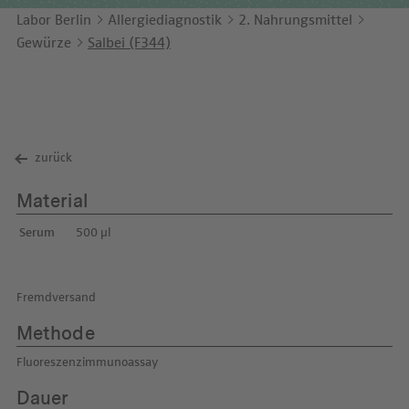
Unternehmensbericht
LEICHTE SPRACHE
Immunologie
Labor Berlin
Allergiediagnostik
2. Nahrungsmittel
Studien & Kooperationen
Gewürze
Salbei (F344)
KONTAKT
Laboratoriumsmedizin & Toxikologie
Zusammenarbeit und Managementleistungen
ENGLISH
Mikrobiologie & Hygiene
Diagnostik Kompass
Virologie
MVZ & MVZ-Ärzte
zurück
Fragen und Antworten
Material
Serum
500 µl
Fremdversand
Methode
Fluoreszenzimmunoassay
Dauer