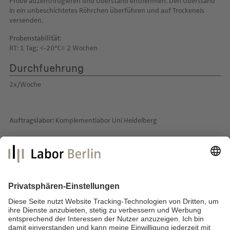
Probe abzentrifugieren und Überstand entnehmen. Den Überstand
in ein unbeschichtetes Röhrchen überführen und auf Trockeneis
versenden.
Probenstabilität:
RT: 1 Tag; <-20°C= 2 Wochen
Durchfuehrung
2x/Woche
Auftragslabor:
Komplementlabor Uni Heidelberg
Labor Berlin – Charité Vivantes GmbH
Sylter Straße 2
13353 Berlin
E-Mail:
info@laborberlin.com
Telefon: +49 (30) 405 026-800