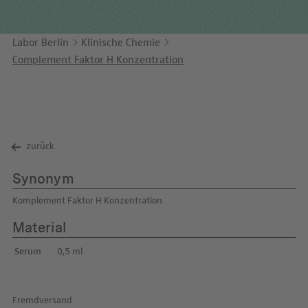
Unternehmensbericht
LEICHTE SPRACHE
Immunologie
Studien & Kooperationen
Labor Berlin
Klinische Chemie
KONTAKT
Laboratoriumsmedizin & Toxikologie
Zusammenarbeit und Managementleistungen
Complement Faktor H Konzentration
ENGLISH
Mikrobiologie & Hygiene
Diagnostik Kompass
Virologie
MVZ & MVZ-Ärzte
Fragen und Antworten
zurück
Synonym
Komplement Faktor H Konzentration
Material
Serum
0,5 ml
Fremdversand