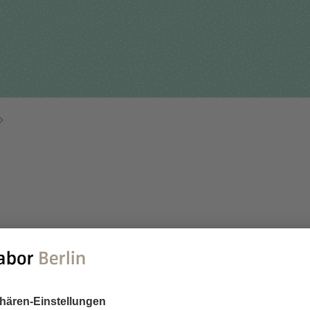
Für Einsender
tehungsgeschichte
Humangenetik
Studien & Kooperation
nisationsstruktur
Immunologie
Zusammenarbeit und
ernehmensbericht
Laboratoriumsmedizin &
Managementleistunge
Toxikologie
Diagnostik Kompass
Mikrobiologie & Hygiene
MVZ & MVZ-Ärzte
Virologie
Fragen und Antworten