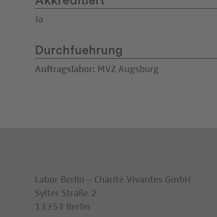
Akkreditiert
Ja
Durchfuehrung
Auftragslabor:
MVZ Augsburg
Labor Berlin – Charité Vivantes GmbH
Sylter Straße 2
13353 Berlin