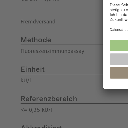
Fremdversand
Methode
Fluoreszenzimmunoassay
Einheit
kU/l
Referenzbereich
<= 0,35 kU/l