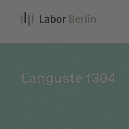
Inno
Languste f304
Nach
Unt
Qual
Glei