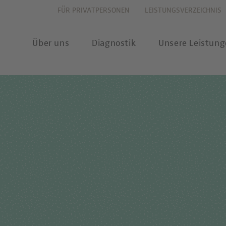
FÜR PRIVATPERSONEN
LEISTUNGSVERZEICHNIS
Über uns
Diagnostik
Unsere Leistun
vation
Allergiediagnostik
Leistungsverzeichnis
New
haltigkeit
Autoimmundiagnostik
Anforderungsscheine
Pres
ernehmenswerte
Endokrinologie & Stoffwechsel
Probenannahme & Präa
wear
itätsverständnis
Forensische Genetik
Bioinformatik &
Publ
Datenwissenschaft
chstellung
Hämatologie & Onkologie