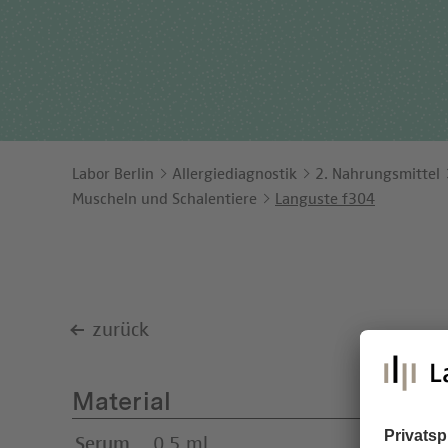
Ents
Orga
Unt
Labor Berlin
Allergiediagnostik
2. Nahrungsmittel
Muscheln und Schalentiere
Languste f304
zurück
Material
Serum
0,5 ml