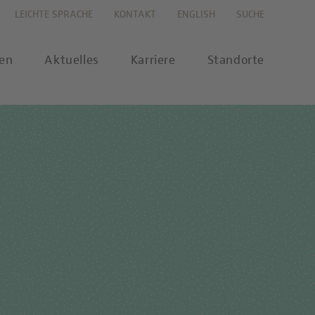
LEICHTE SPRACHE
KONTAKT
ENGLISH
SUCHE
gen
Aktuelles
Karriere
Standorte
s
Karriereportal
se
Karriere-FAQs
nalytik
 Labor Berlin-Onlineshop
MTL-Ausbildung
ikationen