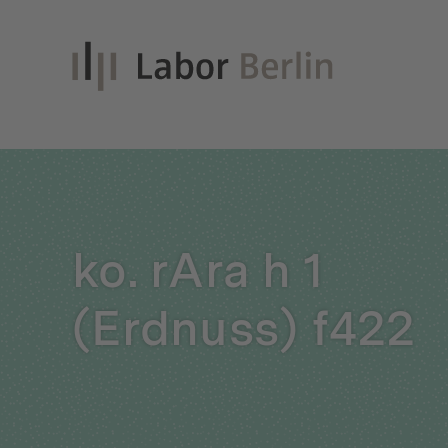
Inno
ko. rAra h 1
Nach
(Erdnuss) f422
Unt
Qual
Glei