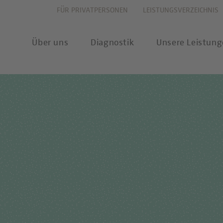
FÜR PRIVATPERSONEN
LEISTUNGSVERZEICHNIS
Über uns
Diagnostik
Unsere Leistun
vation
Allergiediagnostik
Leistungsverzeichnis
New
haltigkeit
Autoimmundiagnostik
Anforderungsscheine
Pres
ernehmenswerte
Endokrinologie & Stoffwechsel
Probenannahme & Präa
wear
itätsverständnis
Forensische Genetik
Bioinformatik &
Publ
Datenwissenschaft
chstellung
Hämatologie & Onkologie