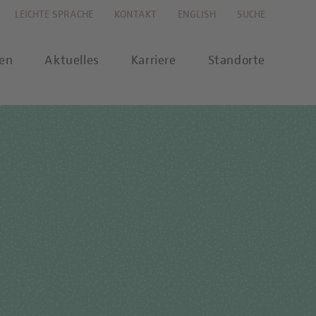
LEICHTE SPRACHE
KONTAKT
ENGLISH
SUCHE
gen
Aktuelles
Karriere
Standorte
s
Karriereportal
se
Karriere-FAQs
nalytik
 Labor Berlin-Onlineshop
MTL-Ausbildung
ikationen