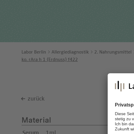
Ents
Orga
Unt
Labor Berlin
Allergiediagnostik
2. Nahrungsmittel
ko. rAra h 1 (Erdnuss) f422
zurück
Material
Serum
1ml