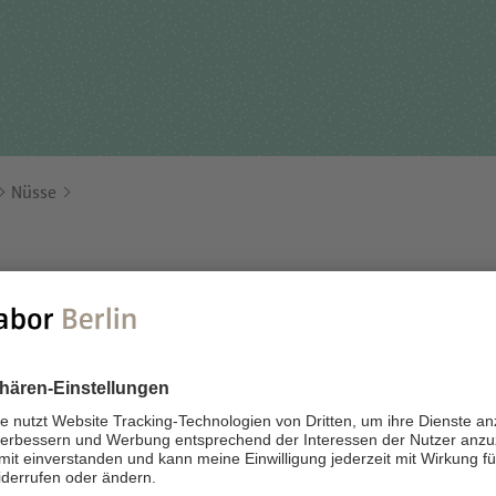
Für Einsender
tehungsgeschichte
Humangenetik
Studien & Kooperation
nisationsstruktur
Immunologie
Zusammenarbeit und
ernehmensbericht
Laboratoriumsmedizin &
Managementleistunge
Toxikologie
Nüsse
Diagnostik Kompass
Mikrobiologie & Hygiene
MVZ & MVZ-Ärzte
Virologie
Fragen und Antworten