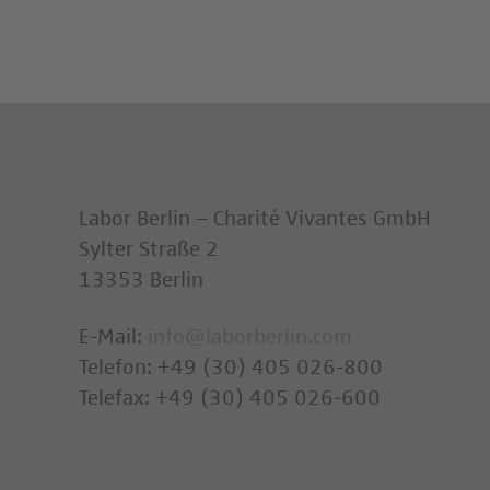
Labor Berlin – Charité Vivantes GmbH
Sylter Straße 2
13353 Berlin
E-Mail:
info@laborberlin.com
Telefon: +49 (30) 405 026-800
Telefax: +49 (30) 405 026-600