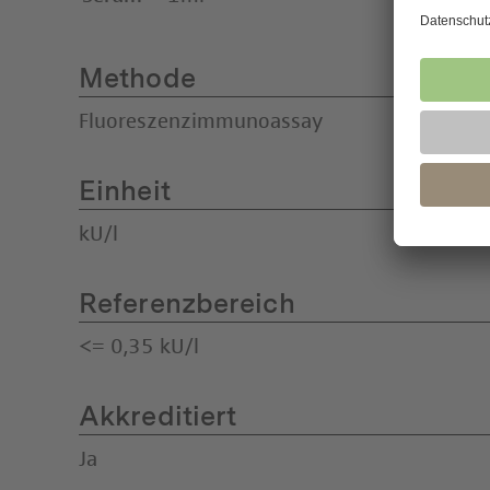
Methode
Fluoreszenzimmunoassay
Einheit
kU/l
Referenzbereich
<= 0,35 kU/l
Akkreditiert
Ja