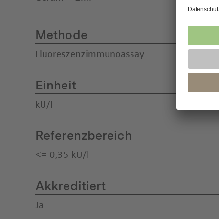
Methode
Fluoreszenzimmunoassay
Einheit
kU/l
Referenzbereich
<= 0,35 kU/l
Akkreditiert
Ja