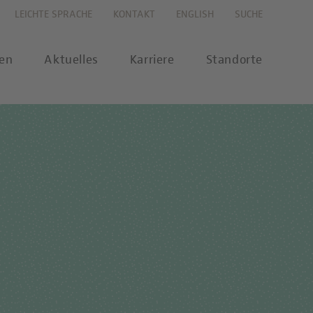
LEICHTE SPRACHE
KONTAKT
ENGLISH
SUCHE
gen
Aktuelles
Karriere
Standorte
s
Karriereportal
se
Karriere-FAQs
nalytik
 Labor Berlin-Onlineshop
MTL-Ausbildung
ikationen