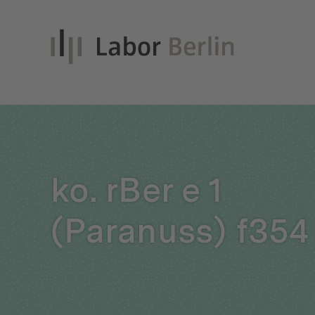
Inno
ko. rBer e 1
Nach
(Paranuss) f354
Unt
Qual
Glei