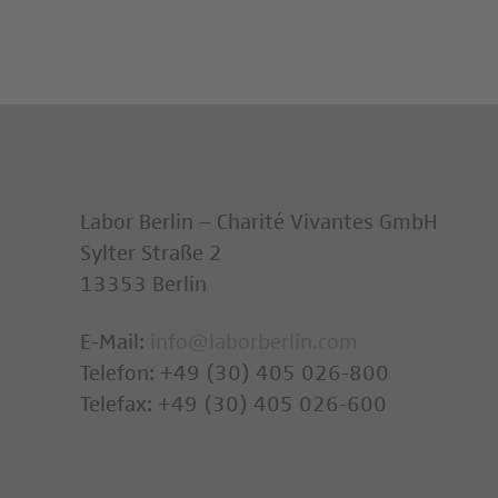
Labor Berlin – Charité Vivantes GmbH
Sylter Straße 2
13353 Berlin
E-Mail:
info@laborberlin.com
Telefon: +49 (30) 405 026-800
Telefax: +49 (30) 405 026-600