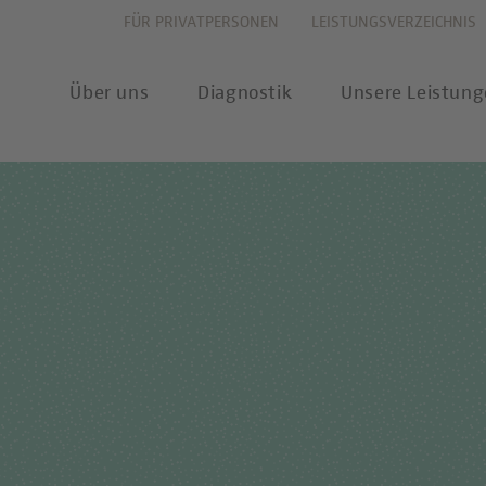
FÜR PRIVATPERSONEN
LEISTUNGSVERZEICHNIS
Über uns
Diagnostik
Unsere Leistun
vation
Allergiediagnostik
Leistungsverzeichnis
New
haltigkeit
Autoimmundiagnostik
Anforderungsscheine
Pres
ernehmenswerte
Endokrinologie & Stoffwechsel
Probenannahme & Präa
wear
itätsverständnis
Forensische Genetik
Bioinformatik &
Publ
Datenwissenschaft
chstellung
Hämatologie & Onkologie