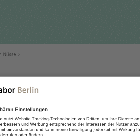
Für Einsender
tehungsgeschichte
Humangenetik
Studien & Kooperation
nisationsstruktur
Immunologie
Zusammenarbeit und
ernehmensbericht
Laboratoriumsmedizin &
Managementleistunge
Toxikologie
Nüsse
Diagnostik Kompass
Mikrobiologie & Hygiene
MVZ & MVZ-Ärzte
Virologie
Fragen und Antworten