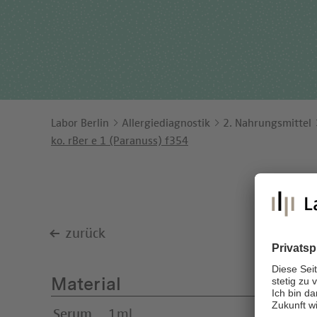
Ents
Orga
Unt
Labor Berlin
Allergiediagnostik
2. Nahrungsmittel
ko. rBer e 1 (Paranuss) f354
zurück
Material
Serum
1ml