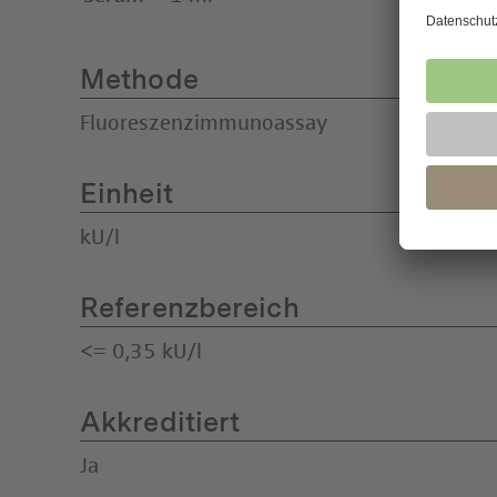
Methode
Fluoreszenzimmunoassay
Einheit
kU/l
Referenzbereich
<= 0,35 kU/l
Akkreditiert
Ja