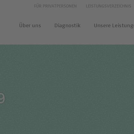
FÜR PRIVATPERSONEN
LEISTUNGSVERZEICHNIS
Über uns
Diagnostik
Unsere Leistun
vation
Allergiediagnostik
Leistungsverzeichnis
New
haltigkeit
Autoimmundiagnostik
Anforderungsscheine
Pres
9
ernehmenswerte
Endokrinologie & Stoffwechsel
Probenannahme & Präa
wear
itätsverständnis
Forensische Genetik
Bioinformatik &
Publ
Datenwissenschaft
chstellung
Hämatologie & Onkologie