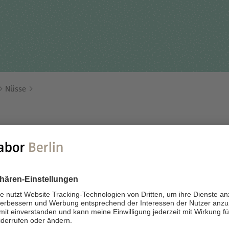
Für Einsender
tehungsgeschichte
Humangenetik
Studien & Kooperation
nisationsstruktur
Immunologie
Zusammenarbeit und
ernehmensbericht
Laboratoriumsmedizin &
Managementleistunge
Toxikologie
Nüsse
Diagnostik Kompass
Mikrobiologie & Hygiene
MVZ & MVZ-Ärzte
Virologie
Fragen und Antworten