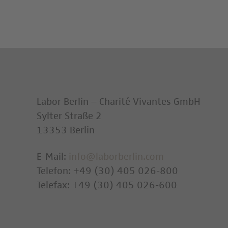
Labor Berlin – Charité Vivantes GmbH
Sylter Straße 2
13353 Berlin
E-Mail:
info@laborberlin.com
Telefon: +49 (30) 405 026-800
Telefax: +49 (30) 405 026-600