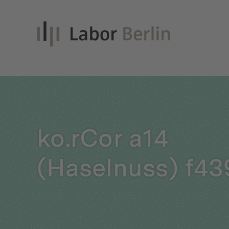
Inno
ko.rCor a14
Nach
(Haselnuss) f43
Unt
Qual
Glei