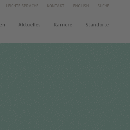
LEICHTE SPRACHE
KONTAKT
ENGLISH
SUCHE
gen
Aktuelles
Karriere
Standorte
s
Karriereportal
se
Karriere-FAQs
nalytik
 Labor Berlin-Onlineshop
MTL-Ausbildung
ikationen