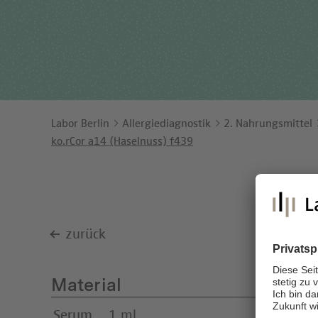
Ents
Orga
Unt
Labor Berlin
Allergiediagnostik
2. Nahrungsmittel
ko.rCor a14 (Haselnuss) f439
zurück
Material
Serum
1 ml