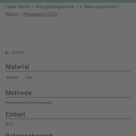
Unternehmensbericht
LEICHTE SPRACHE
Immunologie
Labor Berlin
Allergiediagnostik
2. Nahrungsmittel
Studien & Kooperationen
Nüsse
Pinienkern f253
KONTAKT
Laboratoriumsmedizin & Toxikologie
Zusammenarbeit und Managementleistungen
ENGLISH
Mikrobiologie & Hygiene
Diagnostik Kompass
Virologie
MVZ & MVZ-Ärzte
zurück
Fragen und Antworten
Material
Serum
1ml
Methode
Fluoreszenzimmunoassay
Einheit
kU/l