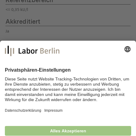
Referenzbereich
<= 0,35 kU/l
Akkreditiert
Ja
Labor Berlin – Charité Vivantes GmbH
Sylter Straße 2
13353 Berlin
E-Mail:
info@laborberlin.com
Telefon: +49 (30) 405 026-800
Telefax: +49 (30) 405 026-600
Impressum
Datenschutz
Fragen & Antworten