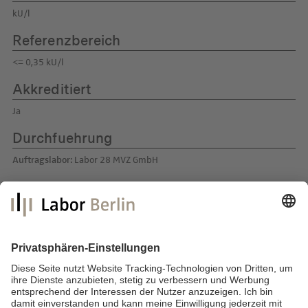
kU/l
Referenzbereich
<= 0,35 kU/l
Akkreditiert
Ja
Durchfuehrung
Auftragslabor:
Labor 28 MVZ GmbH
Labor Berlin – Charité Vivantes GmbH
Sylter Straße 2
13353 Berlin
E-Mail:
info@laborberlin.com
Telefon: +49 (30) 405 026-800