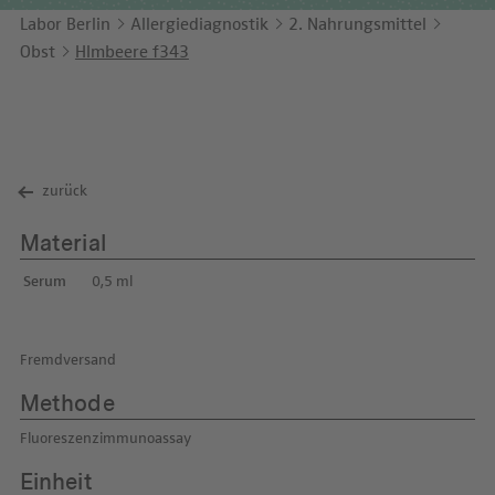
Unternehmensbericht
LEICHTE SPRACHE
Immunologie
Labor Berlin
Allergiediagnostik
2. Nahrungsmittel
Studien & Kooperationen
Obst
HImbeere f343
KONTAKT
Laboratoriumsmedizin & Toxikologie
Zusammenarbeit und Managementleistungen
ENGLISH
Mikrobiologie & Hygiene
Diagnostik Kompass
Virologie
MVZ & MVZ-Ärzte
zurück
Fragen und Antworten
Material
Serum
0,5 ml
Fremdversand
Methode
Fluoreszenzimmunoassay
Einheit