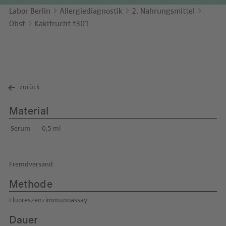
Unternehmensbericht
LEICHTE SPRACHE
Immunologie
Labor Berlin
Allergiediagnostik
2. Nahrungsmittel
Studien & Kooperationen
Obst
Kakifrucht f301
KONTAKT
Laboratoriumsmedizin & Toxikologie
Zusammenarbeit und Managementleistungen
ENGLISH
Mikrobiologie & Hygiene
Diagnostik Kompass
Virologie
MVZ & MVZ-Ärzte
zurück
Fragen und Antworten
Material
Serum
0,5 ml
Fremdversand
Methode
Fluoreszenzimmunoassay
Dauer