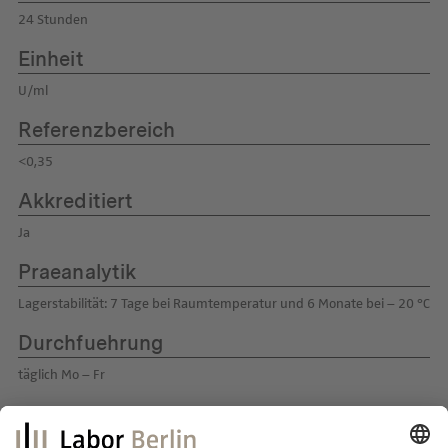
24 Stunden
Einheit
U/ml
Referenzbereich
<0,35
Akkreditiert
Ja
Praeanalytik
Lagerstabilität: 7 Tage bei Raumtemperatur und 6 Monate bei – 20 °C
Durchfuehrung
täglich Mo – Fr