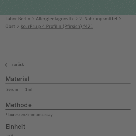
Unternehmensbericht
LEICHTE SPRACHE
Immunologie
Studien & Kooperationen
Labor Berlin
Allergiediagnostik
2. Nahrungsmittel
KONTAKT
Laboratoriumsmedizin & Toxikologie
Zusammenarbeit und Managementleistungen
Obst
ko. rPru p 4 Profilin (Pfirsich) f421
ENGLISH
Mikrobiologie & Hygiene
Diagnostik Kompass
Virologie
MVZ & MVZ-Ärzte
Fragen und Antworten
zurück
Material
Serum
1ml
Methode
Fluoreszenzimmunoassay
Einheit