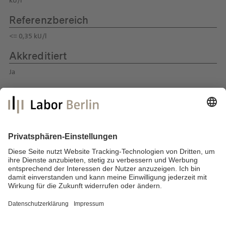
kU/l
Referenzbereich
<= 0,35 kU/l
Akkreditiert
Ja
Labor Berlin – Charité Vivantes GmbH
Sylter Straße 2
13353 Berlin
E-Mail:
info@laborberlin.com
Telefon: +49 (30) 405 026-800
Telefax: +49 (30) 405 026-600
Impressum