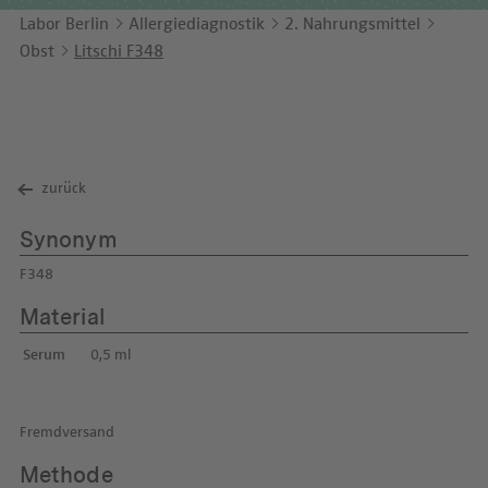
Unternehmensbericht
LEICHTE SPRACHE
Immunologie
Labor Berlin
Allergiediagnostik
2. Nahrungsmittel
Studien & Kooperationen
Obst
Litschi F348
KONTAKT
Laboratoriumsmedizin & Toxikologie
Zusammenarbeit und Managementleistungen
ENGLISH
Mikrobiologie & Hygiene
Diagnostik Kompass
Virologie
MVZ & MVZ-Ärzte
zurück
Fragen und Antworten
Synonym
F348
Material
Serum
0,5 ml
Fremdversand
Methode