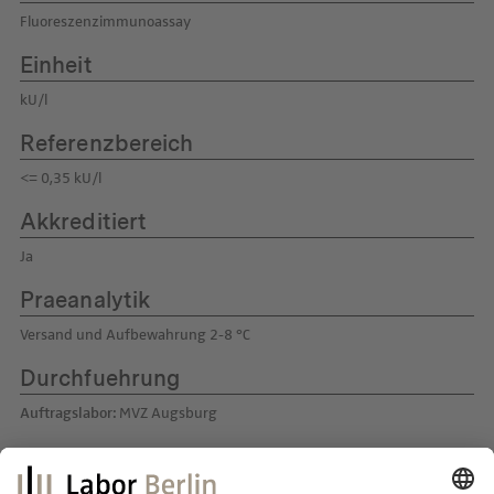
Fluoreszenzimmunoassay
Einheit
kU/l
Referenzbereich
<= 0,35 kU/l
Akkreditiert
Ja
Praeanalytik
Versand und Aufbewahrung 2-8 °C
Durchfuehrung
Auftragslabor:
MVZ Augsburg