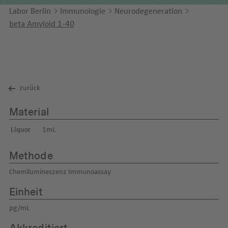
Unternehmensbericht
LEICHTE SPRACHE
Immunologie
Labor Berlin
Immunologie
Neurodegeneration
Studien & Kooperationen
beta Amyloid 1-40
KONTAKT
Laboratoriumsmedizin & Toxikologie
Zusammenarbeit und Managementleistungen
ENGLISH
Mikrobiologie & Hygiene
Diagnostik Kompass
Virologie
MVZ & MVZ-Ärzte
zurück
Fragen und Antworten
Material
Liquor
1mL
Methode
Chemilumineszenz Immunoassay
Einheit
pg/mL