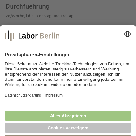
Durchfuehrung
2x/Woche, i.d.R. Dienstag und Freitag
Labor Berlin – Charité Vivantes GmbH
Sylter Straße 2
13353 Berlin
E-Mail:
info@laborberlin.com
Telefon: +49 (30) 405 026-800
Telefax: +49 (30) 405 026-600
Impressum
Datenschutz
Fragen & Antworten
News
Barrierefreiheit