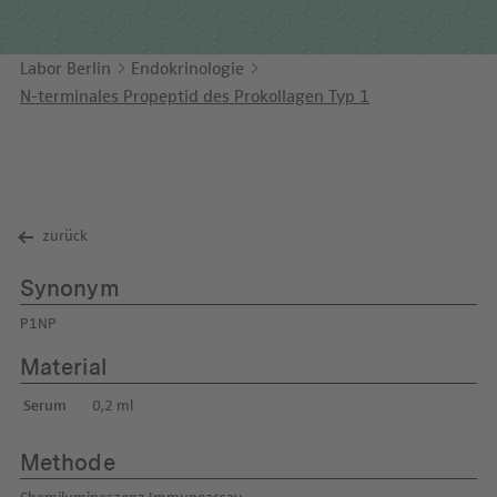
Unternehmensbericht
LEICHTE SPRACHE
Immunologie
Studien & Kooperationen
Labor Berlin
Endokrinologie
KONTAKT
Laboratoriumsmedizin & Toxikologie
Zusammenarbeit und Managementleistungen
N-terminales Propeptid des Prokollagen Typ 1
ENGLISH
Mikrobiologie & Hygiene
Diagnostik Kompass
Virologie
MVZ & MVZ-Ärzte
Fragen und Antworten
zurück
Synonym
P1NP
Material
Serum
0,2 ml
Methode