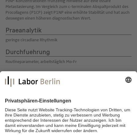
PINP-Konzentrationen frühzeitig Hinweise auf eine ossäre
Metastasierung. Im Vergleich zum c-terminalen Abspaltprodukt des
Procollagens (P1CP) zeigt P1NP eine erhöhte Stabilität und hat auch
deswegen einen höheren diagnostischen Wert.
Praeanalytik
geringe circadiane Rhythmik
Durchfuehrung
Routineparameter, arbeitstäglich Mo-Fr
Labor Berlin – Charité Vivantes GmbH
Sylter Straße 2
13353 Berlin
E-Mail:
info@laborberlin.com
Telefon: +49 (30) 405 026-800
Telefax: +49 (30) 405 026-600