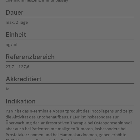
Chemilumineszenz Immunoassay
Dauer
max. 2 Tage
Einheit
ng/ml
Referenzbereich
27,7 – 127,6
Akkreditiert
Ja
Indikation
P1NP ist das n-terminale Abspaltprodukt des Procollagens und zeigt
die Aktivität des Knochenaufbaus. P1NP ist insbesondere zur
Überwachung der antiresorptiven Therapie bei Osteoporose sinnvoll
aber auch bei Patienten mit malignen Tumoren, insbesondere bei
Prostatakarzinomen und bei Mammakarzinomen, geben erhöhte