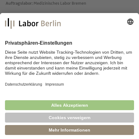
Auftragslabor:
Medizinisches Labor Bremen
Labor Berlin – Charité Vivantes GmbH
Sylter Straße 2
13353 Berlin
E-Mail:
info@laborberlin.com
Telefon: +49 (30) 405 026-800
Telefax: +49 (30) 405 026-600
Impressum
Datenschutz
Fragen & Antworten
News
Barrierefreiheit