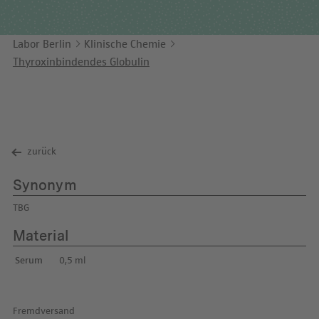
Unternehmensbericht
LEICHTE SPRACHE
Immunologie
Studien & Kooperationen
Labor Berlin
Klinische Chemie
KONTAKT
Laboratoriumsmedizin & Toxikologie
Zusammenarbeit und Managementleistungen
Thyroxinbindendes Globulin
ENGLISH
Mikrobiologie & Hygiene
Diagnostik Kompass
Virologie
MVZ & MVZ-Ärzte
Fragen und Antworten
zurück
Synonym
TBG
Material
Serum
0,5 ml
Fremdversand