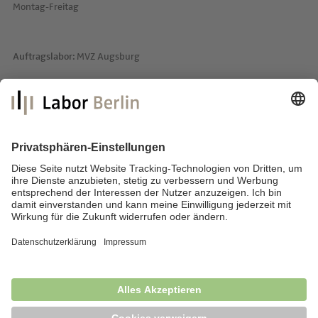
Montag-Freitag
Auftragslabor:
MVZ Augsburg
Labor Berlin – Charité Vivantes GmbH
Sylter Straße 2
13353 Berlin
E-Mail:
info@laborberlin.com
Telefon: +49 (30) 405 026-800
Telefax: +49 (30) 405 026-600
Impressum
Datenschutz
Fragen & Antworten
News
Barrierefreiheit