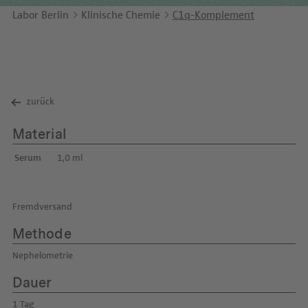
Unternehmensbericht
LEICHTE SPRACHE
Immunologie
Labor Berlin
Klinische Chemie
C1q-Komplement
Studien & Kooperationen
KONTAKT
Laboratoriumsmedizin & Toxikologie
Zusammenarbeit und Managementleistungen
ENGLISH
Mikrobiologie & Hygiene
Diagnostik Kompass
zurück
Virologie
MVZ & MVZ-Ärzte
Material
Fragen und Antworten
Serum
1,0 ml
Fremdversand
Methode
Nephelometrie
Dauer
1 Tag