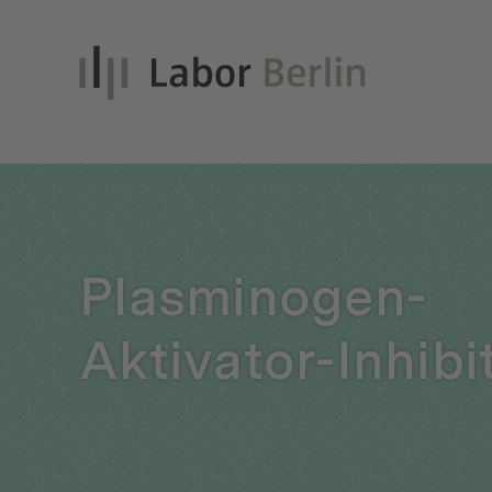
Inno
Plasminogen-
Nach
Aktivator-Inhibi
Unt
Qual
Glei