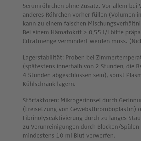
Serumröhrchen ohne Zusatz. Vor allem bei
anderes Röhrchen vorher füllen (Volumen im
kann zu einem falschen Mischungsverhältni
Bei einem Hämatokrit > 0,55 l/l bitte präpa
Citratmenge vermindert werden muss. (Nic
Lagerstabilität: Proben bei Zimmertempera
(spätestens innerhalb von 2 Stunden, die 
4 Stunden abgeschlossen sein), sonst Plasm
Kühlschrank lagern.
Störfaktoren: Mikrogerinnsel durch Gerinn
(Freisetzung von Gewebsthromboplastin) o
Fibrinolyseaktivierung durch zu langes St
zu Verunreinigungen durch Blocken/Spülen 
mindestens 10 ml Blut verwerfen.