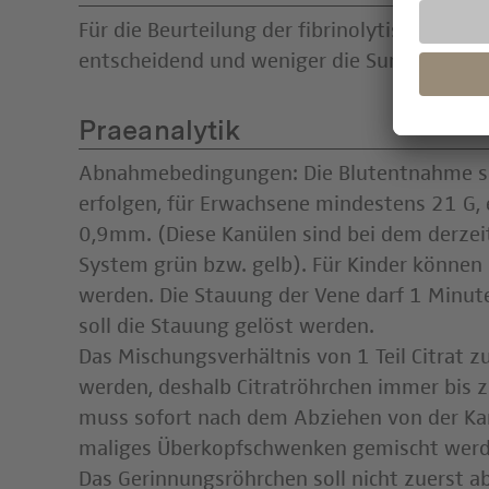
Für die Beurteilung der fibrinolytischen Ak
entscheidend und weniger die Summe der 
Praeanalytik
Abnahmebedingungen: Die Blutentnahme sol
erfolgen, für Erwachsene mindestens 21 G, 
0,9mm. (Diese Kanülen sind bei dem derzeit
System grün bzw. gelb). Für Kinder könne
werden. Die Stauung der Vene darf 1 Minute
soll die Stauung gelöst werden.
Das Mischungsverhältnis von 1 Teil Citrat z
werden, deshalb Citratröhrchen immer bis 
muss sofort nach dem Abziehen von der Kan
maliges Überkopfschwenken gemischt werde
Das Gerinnungsröhrchen soll nicht zuerst