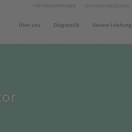
FÜR PRIVATPERSONEN
LEISTUNGSVERZEICHNIS
Über uns
Diagnostik
Unsere Leistun
vation
Allergiediagnostik
Leistungsverzeichnis
New
haltigkeit
Autoimmundiagnostik
Anforderungsscheine
Pres
tor
ernehmenswerte
Endokrinologie & Stoffwechsel
Probenannahme & Präa
wear
itätsverständnis
Forensische Genetik
Bioinformatik &
Publ
Datenwissenschaft
chstellung
Hämatologie & Onkologie