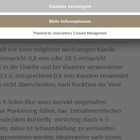
tivität ist das Gesamtsystem der Fibrionolyse
Einzelkomponenten.
l mit einer möglichst weitlumigen Kanüle
entspricht 0,8 mm oder 20 G entspricht
 in der Charite und bei Vivantes verwendeten
n 23 G, entsprechend 0,6 mm-Kanülen verwendet
 nicht überschreiten, nach Punktion der Vene
u 9 Teilen Blut muss korrekt eingehalten
zur Markierung füllen. Das Entnahmeröhrchen
üle/dem Butterfly vorsichtig durch 4-5-
n, dabei ist Schaumbildung zu vermeiden.
 abgenommen werden, idealerweise nach einem