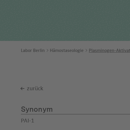
Ents
Orga
Unt
Labor Berlin
Hämostaseologie
Plasminogen-Aktivat
zurück
Synonym
PAI-1