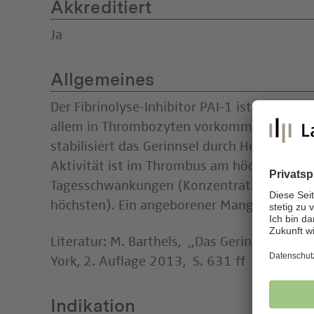
Akkreditiert
Ja
Allgemeines
Der Fibrinolyse-Inhibitor PAI-1 ist der haup
allem in Thrombozyten vorkommt. Damit ge
stabilisiert das Gerinnsel durch Hemmung de
Aktivität ist im Thrombus am höchsten. Er 
Tagesschwankungen (Konzentration nachts
höchsten). Ein angeborener Mangel bewirkt
Literatur: M. Barthels, „Das Gerinnungsko
York, 2. Auflage 2013, S. 631 ff
Indikation