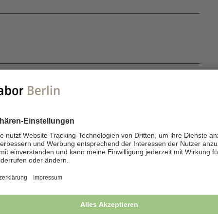
tsächliche Inhibitor von t-PA und u-PA, der vor
langt PAI direkt in den Thrombus und
r Plasminbildung. Seine antifibrinolytische
ist ein Akute-Phase-Protein und unterliegt
 und in den frühen Morgenstunden am
 eine Blutungsneigung.
mpendium“, Georg Thieme Verlag Stuttgart, New