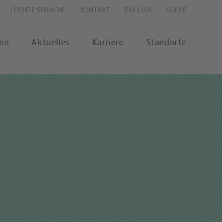
LEICHTE SPRACHE
KONTAKT
ENGLISH
SUCHE
gen
Aktuelles
Karriere
Standorte
s
Karriereportal
se
Karriere-FAQs
nalytik
 Labor Berlin-Onlineshop
MTL-Ausbildung
ikationen