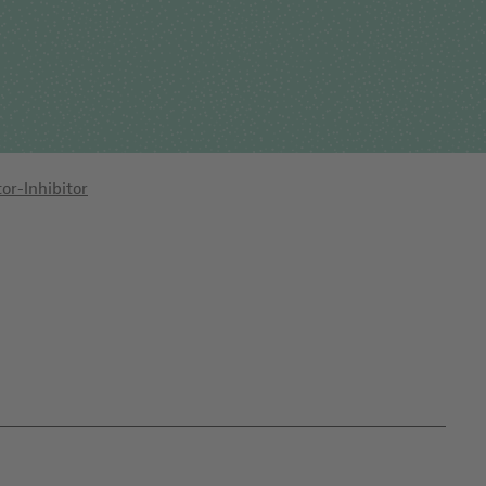
Für Einsender
tehungsgeschichte
Humangenetik
Studien & Kooperation
nisationsstruktur
Immunologie
Zusammenarbeit und
ernehmensbericht
Laboratoriumsmedizin &
Managementleistunge
Toxikologie
or-Inhibitor
Diagnostik Kompass
Mikrobiologie & Hygiene
MVZ & MVZ-Ärzte
Virologie
Fragen und Antworten