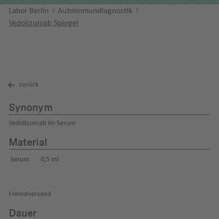
Unternehmensbericht
LEICHTE SPRACHE
Immunologie
Labor Berlin
Autoimmundiagnostik
Studien & Kooperationen
Vedolizumab Spiegel
KONTAKT
Laboratoriumsmedizin & Toxikologie
Zusammenarbeit und Managementleistungen
ENGLISH
Mikrobiologie & Hygiene
Diagnostik Kompass
Virologie
MVZ & MVZ-Ärzte
zurück
Fragen und Antworten
Synonym
Vedolizumab im Serum
Material
Serum
0,5 ml
Fremdversand
Dauer