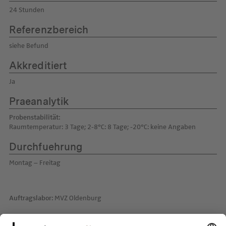
24 Stunden
Referenzbereich
siehe Befund
Akkreditiert
Ja
Praeanalytik
Probenstabilität:
Raumtemperatur: 3 Tage; 2-8°C: 8 Tage; -20°C: keine Angaben
Durchfuehrung
Montag – Freitag
Auftragslabor:
MVZ Oldenburg