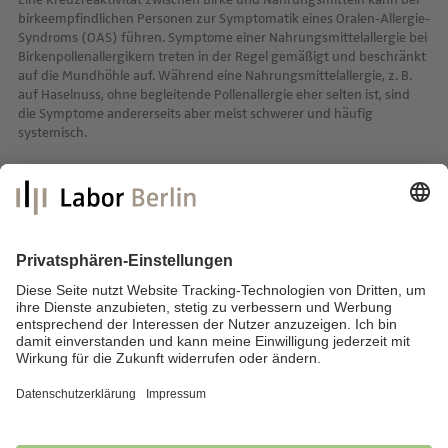
Eine Kreuzreaktivität zwischen Birke und Nahrungsmitteln kann bei
birkeempfindlichen Personen zur Symptomatik eines Oralen-Allergie-
Syndroms (OAS) führen. Symptome einer Nahrungsmittelallergie bei
Birkenpollenallergikern treten in der Regel gemäßigt und beschränkt
auf die Mundhöhle auf. Während eine Nahrungsmittelallergie, z. B.
auf Haselnuss, ohne begleitende Pollenallergie eher selten ist, sind
die Symptome andererseits aber meist schwerer und häufig
systemisch.
Labor Berlin – Charité Vivantes GmbH
Sylter Straße 2
13353 Berlin
E-Mail:
info@laborberlin.com
Telefon: +49 (30) 405 026-800
Telefax: +49 (30) 405 026-600
Impressum
Datenschutz