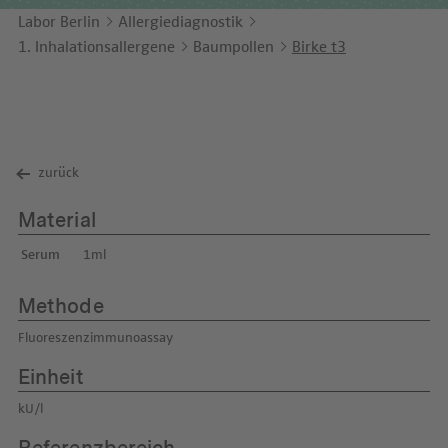
Unternehmensbericht
LEICHTE SPRACHE
Immunologie
Labor Berlin
Allergiediagnostik
Studien & Kooperationen
1. Inhalationsallergene
Baumpollen
Birke t3
KONTAKT
Laboratoriumsmedizin & Toxikologie
Zusammenarbeit und Managementleistungen
ENGLISH
Mikrobiologie & Hygiene
Diagnostik Kompass
Virologie
MVZ & MVZ-Ärzte
zurück
Fragen und Antworten
Material
Serum
1ml
Methode
Fluoreszenzimmunoassay
Einheit
kU/l