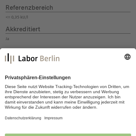
Referenzbereich
<= 0,35 kU/l
Akkreditiert
Ja
Labor Berlin – Charité Vivantes GmbH
Sylter Straße 2
13353 Berlin
E-Mail:
info@laborberlin.com
Telefon: +49 (30) 405 026-800
Telefax: +49 (30) 405 026-600
Impressum
Datenschutz