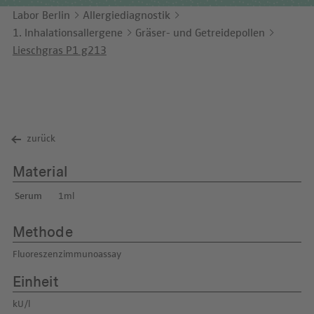
Unternehmensbericht
LEICHTE SPRACHE
Immunologie
Labor Berlin
Allergiediagnostik
Studien & Kooperationen
1. Inhalationsallergene
Gräser- und Getreidepollen
KONTAKT
Laboratoriumsmedizin & Toxikologie
Zusammenarbeit und Managementleistungen
Lieschgras P1 g213
ENGLISH
Mikrobiologie & Hygiene
Diagnostik Kompass
Virologie
MVZ & MVZ-Ärzte
zurück
Fragen und Antworten
Material
Serum
1ml
Methode
Fluoreszenzimmunoassay
Einheit
kU/l