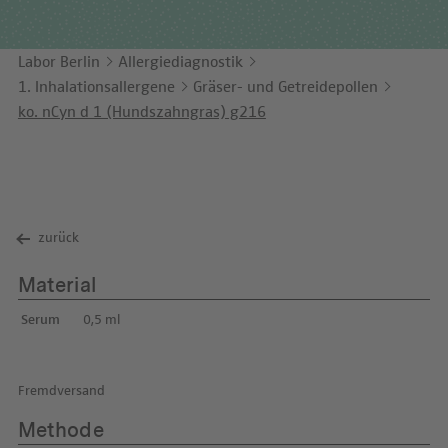
Unternehmensbericht
LEICHTE SPRACHE
Immunologie
Studien & Kooperationen
Labor Berlin
Allergiediagnostik
KONTAKT
Laboratoriumsmedizin & Toxikologie
Zusammenarbeit und Managementleistungen
1. Inhalationsallergene
Gräser- und Getreidepollen
ENGLISH
Mikrobiologie & Hygiene
Diagnostik Kompass
ko. nCyn d 1 (Hundszahngras) g216
Virologie
MVZ & MVZ-Ärzte
Fragen und Antworten
zurück
Material
Serum
0,5 ml
Fremdversand
Methode