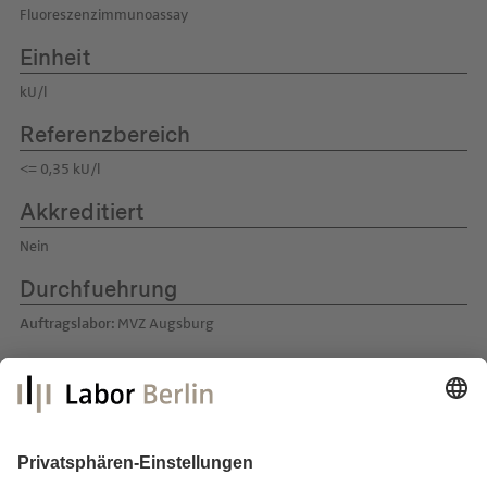
Fluoreszenzimmunoassay
Einheit
kU/l
Referenzbereich
<= 0,35 kU/l
Akkreditiert
Nein
Durchfuehrung
Auftragslabor:
MVZ Augsburg
Labor Berlin – Charité Vivantes GmbH
Sylter Straße 2