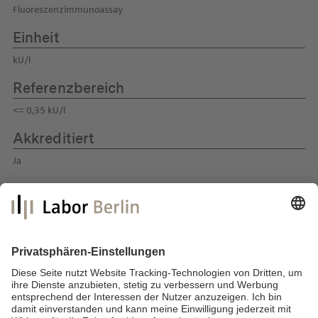
Fluoreszenzimmunoassay
Einheit
kU/l
Referenzbereich
<= 0,35 kU/l
Akkreditiert
Ja
Labor Berlin – Charité Vivantes GmbH
Sylter Straße 2
13353 Berlin
E-Mail:
info@laborberlin.com
Telefon: +49 (30) 405 026-800