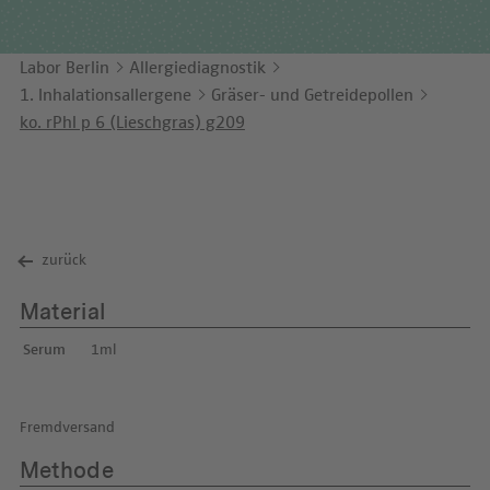
Unternehmensbericht
LEICHTE SPRACHE
Immunologie
Studien & Kooperationen
Labor Berlin
Allergiediagnostik
KONTAKT
Laboratoriumsmedizin & Toxikologie
Zusammenarbeit und Managementleistungen
1. Inhalationsallergene
Gräser- und Getreidepollen
ENGLISH
Mikrobiologie & Hygiene
Diagnostik Kompass
ko. rPhl p 6 (Lieschgras) g209
Virologie
MVZ & MVZ-Ärzte
Fragen und Antworten
zurück
Material
Serum
1ml
Fremdversand
Methode