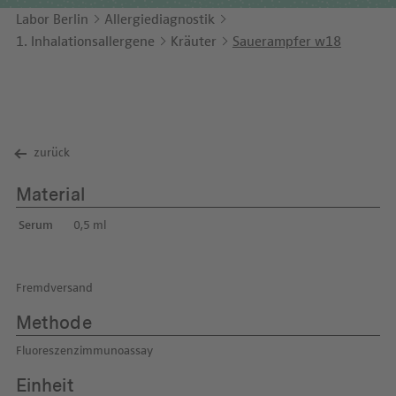
Unternehmensbericht
LEICHTE SPRACHE
Immunologie
Labor Berlin
Allergiediagnostik
Studien & Kooperationen
1. Inhalationsallergene
Kräuter
Sauerampfer w18
KONTAKT
Laboratoriumsmedizin & Toxikologie
Zusammenarbeit und Managementleistungen
ENGLISH
Mikrobiologie & Hygiene
Diagnostik Kompass
Virologie
MVZ & MVZ-Ärzte
zurück
Fragen und Antworten
Material
Serum
0,5 ml
Fremdversand
Methode
Fluoreszenzimmunoassay
Einheit