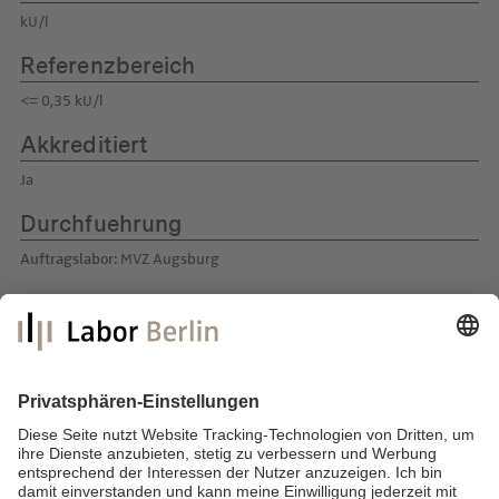
kU/l
Referenzbereich
<= 0,35 kU/l
Akkreditiert
Ja
Durchfuehrung
Auftragslabor:
MVZ Augsburg
Labor Berlin – Charité Vivantes GmbH
Sylter Straße 2
13353 Berlin
E-Mail:
info@laborberlin.com
Telefon: +49 (30) 405 026-800