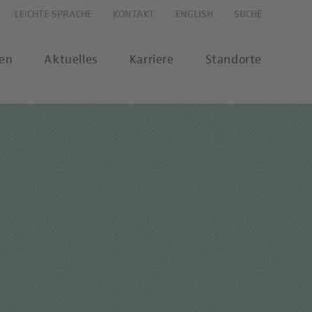
LEICHTE SPRACHE
KONTAKT
ENGLISH
SUCHE
gen
Aktuelles
Karriere
Standorte
s
Karriereportal
se
Karriere-FAQs
nalytik
 Labor Berlin-Onlineshop
MTL-Ausbildung
ikationen