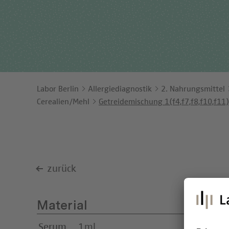
Ents
Orga
Unt
Labor Berlin
Allergiediagnostik
2. Nahrungsmittel
Cerealien/Mehl
Getreidemischung 1(f4,f7,f8,f10,f11)
zurück
Material
Serum
1ml