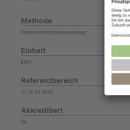
Methode
Fluoreszenzimmunoassay
Einheit
kU/l
Referenzbereich
<= 0,35 kU/l
Akkreditiert
Ja