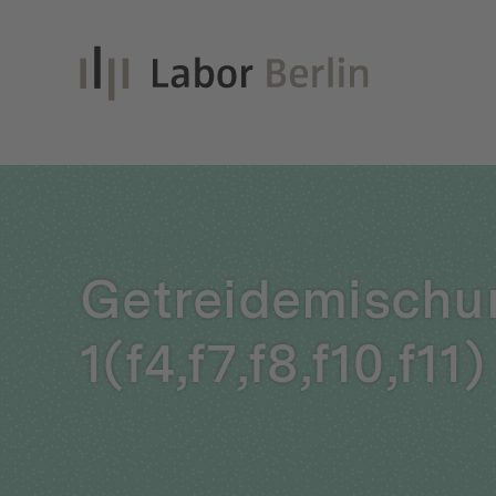
Inno
Getreidemischu
Nach
1(f4,f7,f8,f10,f11)
Unt
Qual
Glei