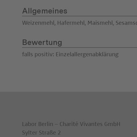
Allgemeines
Weizenmehl, Hafermehl, Maismehl, Sesams
Bewertung
falls positiv: Einzelallergenabklärung
Labor Berlin – Charité Vivantes GmbH
Sylter Straße 2