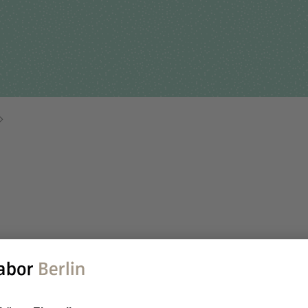
Für Einsender
tehungsgeschichte
Humangenetik
Studien & Kooperation
nisationsstruktur
Immunologie
Zusammenarbeit und
ernehmensbericht
Laboratoriumsmedizin &
Managementleistunge
Toxikologie
Diagnostik Kompass
Mikrobiologie & Hygiene
MVZ & MVZ-Ärzte
Virologie
Fragen und Antworten