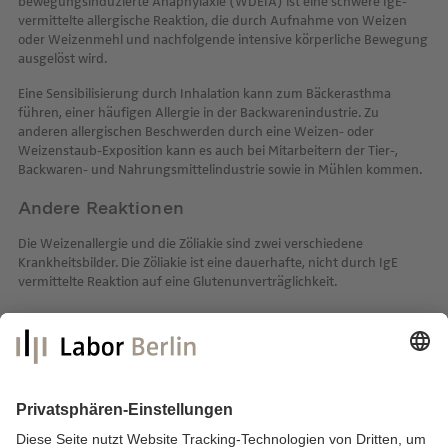
bewegungsinduzierte Anaphylaxie (WDEIA) ist eine schwere IgE-
vermittelte allergische Reaktion, die durch Aufnahme von Weizen
oder Weizenmehl und nachfolgende intensive körperliche Bewegung
ausgelöst wird.
Eine Sensibilisierung durch Inhalation kann zum Bäckerasthma
führen, einer häufigen Allergie in der Backwarenindustrie. Zu
anderen allergischen Beschwerden durch eine Weizen- oder
Weizenstaub-Exposition kann es auch bei Mitarbeitern der Tier-,
Backwaren- und Nahrungsmittelindustrie sowie in Mühlen kommen.
Andere Reaktionen
Die Weizenallergie und die Zöliakie sind zwei verschiedene
Krankheitsbilder. Die Zöliakie ist eine dauerhafte, nicht durch IgE
vermittelte Reaktion auf eine Glutenunverträglichkeit.
Labor Berlin – Charité Vivantes GmbH
Sylter Straße 2
13353 Berlin