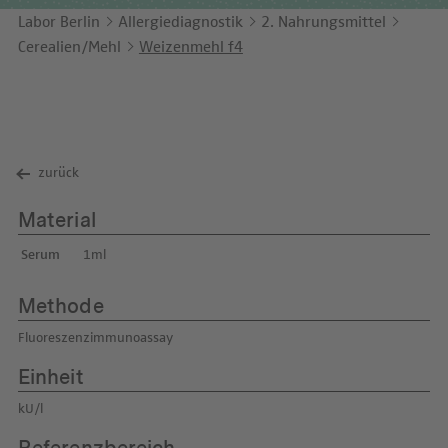
Unternehmensbericht
LEICHTE SPRACHE
Immunologie
Labor Berlin
Allergiediagnostik
2. Nahrungsmittel
Studien & Kooperationen
Cerealien/Mehl
Weizenmehl f4
KONTAKT
Laboratoriumsmedizin & Toxikologie
Zusammenarbeit und Managementleistungen
ENGLISH
Mikrobiologie & Hygiene
Diagnostik Kompass
Virologie
MVZ & MVZ-Ärzte
zurück
Fragen und Antworten
Material
Serum
1ml
Methode
Fluoreszenzimmunoassay
Einheit
kU/l