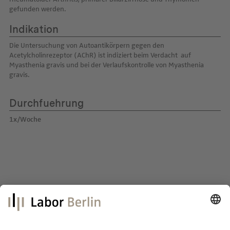
gefunden werden.
Indikation
Die Untersuchung von Autoantikörpern gegen den
Acetylcholinrezeptor (AChR) ist indiziert beim Verdacht auf
Myasthenia gravis und bei der Verlaufskontrolle von Myasthenia
gravis.
Durchfuehrung
1x/Woche