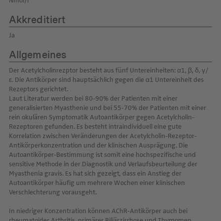
Nmol/l
Akkreditiert
Ja
Allgemeines
Der Acetylcholinrezptor besteht aus fünf Untereinheiten: α1, β, δ, γ/
ε. Die Antikörper sind hauptsächlich gegen die α1 Untereinheit des
Rezeptors gerichtet.
Laut Literatur werden bei 80-90% der Patienten mit einer
generalisierten Myasthenie und bei 55-70% der Patienten mit einer
rein okulären Symptomatik Autoantikörper gegen Acetylcholin-
Rezeptoren gefunden. Es besteht intraindividuell eine gute
Korrelation zwischen Veränderungen der Acetylcholin-Rezeptor-
Antikörperkonzentration und der klinischen Ausprägung. Die
Autoantikörper-Bestimmung ist somit eine hochspezifische und
sensitive Methode in der Diagnostik und Verlaufsbeurteilung der
Myasthenia gravis. Es hat sich gezeigt, dass ein Anstieg der
Autoantikörper häufig um mehrere Wochen einer klinischen
Verschlechterung vorausgeht.
In niedriger Konzentration können AChR-Antikörper auch bei
rheumatoider Arthritis, primärer Biliärzirrhose und Thymomen