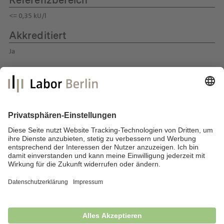
Referenzbereich
<= 0,35 kU/l
Akkreditiert
Ja
Labor Berlin – Charité Vivantes GmbH
Sylter Straße 2
13353 Berlin
E-Mail:
info@laborberlin.com
Telefon: +49 (30) 405 026-800
Telefax: +49 (30) 405 026-600
Impressum
Datenschutz
Fragen & Antworten