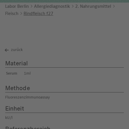
Unternehmensbericht
LEICHTE SPRACHE
Immunologie
Labor Berlin
Allergiediagnostik
2. Nahrungsmittel
Studien & Kooperationen
Fleisch
Rindfleisch f27
KONTAKT
Laboratoriumsmedizin & Toxikologie
Zusammenarbeit und Managementleistungen
ENGLISH
Mikrobiologie & Hygiene
Diagnostik Kompass
Virologie
MVZ & MVZ-Ärzte
zurück
Fragen und Antworten
Material
Serum
1ml
Methode
Fluoreszenzimmunoassay
Einheit
kU/l