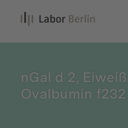
Inno
nGal d 2, Eiweiß
Nach
Ovalbumin f232
Unt
Qual
Glei