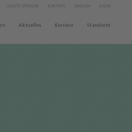
LEICHTE SPRACHE
KONTAKT
ENGLISH
SUCHE
gen
Aktuelles
Karriere
Standorte
s
Karriereportal
se
Karriere-FAQs
nalytik
 Labor Berlin-Onlineshop
MTL-Ausbildung
ikationen