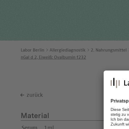
Ents
Orga
Unt
Labor Berlin
Allergiediagnostik
2. Nahrungsmittel
nGal d 2, Eiweiß: Ovalbumin f232
zurück
Material
Serum
1ml