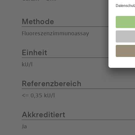
Methode
Fluoreszenzimmunoassay
Einheit
kU/l
Referenzbereich
<= 0,35 kU/l
Akkreditiert
Ja