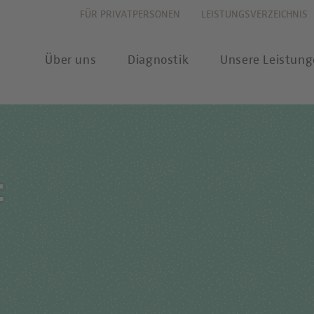
FÜR PRIVATPERSONEN
LEISTUNGSVERZEICHNIS
Über uns
Diagnostik
Unsere Leistun
vation
Allergiediagnostik
Leistungsverzeichnis
New
:
haltigkeit
Autoimmundiagnostik
Anforderungsscheine
Pres
ernehmenswerte
Endokrinologie & Stoffwechsel
Probenannahme & Präa
wear
itätsverständnis
Forensische Genetik
Bioinformatik &
Publ
Datenwissenschaft
chstellung
Hämatologie & Onkologie