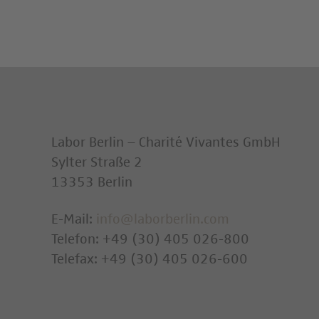
Labor Berlin – Charité Vivantes GmbH
Sylter Straße 2
13353 Berlin
E-Mail:
info@laborberlin.com
Telefon: +49 (30) 405 026-800
Telefax: +49 (30) 405 026-600