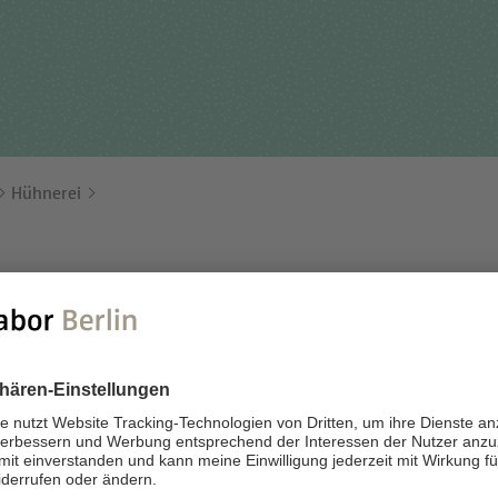
Für Einsender
tehungsgeschichte
Humangenetik
Studien & Kooperation
nisationsstruktur
Immunologie
Zusammenarbeit und
ernehmensbericht
Laboratoriumsmedizin &
Managementleistunge
Toxikologie
Hühnerei
Diagnostik Kompass
Mikrobiologie & Hygiene
MVZ & MVZ-Ärzte
Virologie
Fragen und Antworten