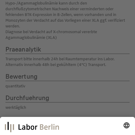
Hypo-/Agammaglobulinämie kann durch den
durchflußzytometrischen Nachweis einer verminderten oder
fehlenden BTK-Expression in B-Zellen, wenn vorhanden und in
Monozyten der Verdacht auf das Vorliegen einer XLA ggf. verifiziert
werden.
Diagnose bei Verdacht auf X-chromosomal vererbte
Agammaglobulinämie (XLA)
Praeanalytik
Transport bitte innerhalb 24h bei Raumtemperatur ins Labor.
Alternativ innerhalb 48h bei gekühltem (4°C) Transport.
Bewertung
quantitativ
Durchfuehrung
werktäglich