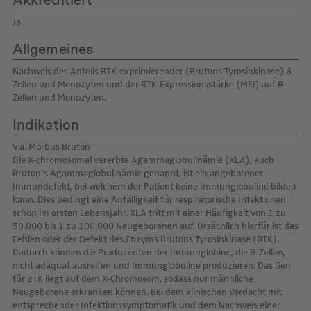
Akkreditiert
Ja
Allgemeines
Nachweis des Anteils BTK-exprimierender (Brutons Tyrosinkinase) B-
Zellen und Monozyten und der BTK-Expressionsstärke (MFI) auf B-
Zellen und Monozyten.
Indikation
V.a. Morbus Bruton
Die X-chromosomal vererbte Agammaglobulinämie (XLA), auch
Bruton’s Agammaglobulinämie genannt, ist ein angeborener
Immundefekt, bei welchem der Patient keine Immunglobuline bilden
kann. Dies bedingt eine Anfälligkeit für respiratorische Infektionen
schon im ersten Lebensjahr. XLA tritt mit einer Häufigkeit von 1 zu
50.000 bis 1 zu 100.000 Neugeborenen auf. Ursächlich hierfür ist das
Fehlen oder der Defekt des Enzyms Brutons Tyrosinkinase (BTK).
Dadurch können die Produzenten der Immunglobine, die B-Zellen,
nicht adäquat ausreifen und Immunglobuline produzieren. Das Gen
für BTK liegt auf dem X-Chromosom, sodass nur männliche
Neugeborene erkranken können. Bei dem klinischen Verdacht mit
entsprechender Infektionssymptomatik und dem Nachweis einer