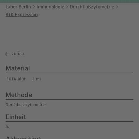
Unternehmensbericht
LEICHTE SPRACHE
Immunologie
Labor Berlin
Immunologie
Durchflußzytometrie
Studien & Kooperationen
BTK Expression
KONTAKT
Laboratoriumsmedizin & Toxikologie
Zusammenarbeit und Managementleistungen
ENGLISH
Mikrobiologie & Hygiene
Diagnostik Kompass
Virologie
MVZ & MVZ-Ärzte
zurück
Fragen und Antworten
Material
EDTA-Blut
1 mL
Methode
Durchflusszytometrie
Einheit
%