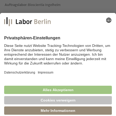
Auftragslabor:
Bioscientia Ingelheim
Labor Berlin – Charité Vivantes GmbH
Sylter Straße 2
13353 Berlin
E-Mail:
info@laborberlin.com
Telefon: +49 (30) 405 026-800
Telefax: +49 (30) 405 026-600
Impressum
Datenschutz
Fragen & Antworten
News
Barrierefreiheit