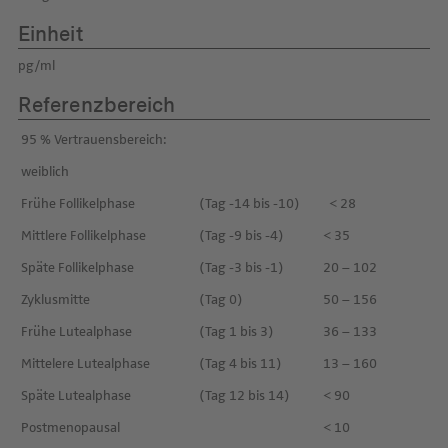
Einheit
pg/ml
Referenzbereich
95 % Vertrauensbereich:
weiblich
Frühe Follikelphase
(Tag -14 bis -10)
< 28
Mittlere Follikelphase
(Tag -9 bis -4)
< 35
Späte Follikelphase
(Tag -3 bis -1)
20 – 102
Zyklusmitte
(Tag 0)
50 – 156
Frühe Lutealphase
(Tag 1 bis 3)
36 – 133
Mittelere Lutealphase
(Tag 4 bis 11)
13 – 160
Späte Lutealphase
(Tag 12 bis 14)
< 90
Postmenopausal
< 10