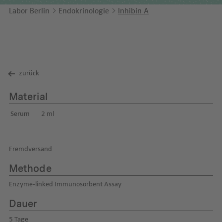
Unternehmensbericht
LEICHTE SPRACHE
Immunologie
Labor Berlin
Endokrinologie
Inhibin A
Studien & Kooperationen
KONTAKT
Laboratoriumsmedizin & Toxikologie
Zusammenarbeit und Managementleistungen
ENGLISH
Mikrobiologie & Hygiene
Diagnostik Kompass
zurück
Virologie
MVZ & MVZ-Ärzte
Material
Fragen und Antworten
Serum
2 ml
Fremdversand
Methode
Enzyme-linked Immunosorbent Assay
Dauer
5 Tage