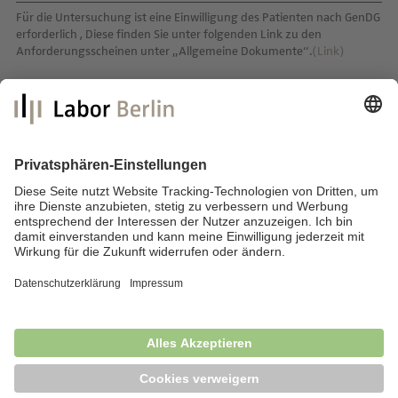
Für die Untersuchung ist eine Einwilligung des Patienten nach GenDG
erforderlich , Diese finden Sie unter folgenden Link zu den
Anforderungsscheinen unter „Allgemeine Dokumente“.
(Link)
Labor Berlin – Charité Vivantes GmbH
Sylter Straße 2
13353 Berlin
E-Mail:
info@laborberlin.com
Telefon: +49 (30) 405 026-800
Telefax: +49 (30) 405 026-600
Impressum
Datenschutz
Fragen & Antworten
News
Barrierefreiheit