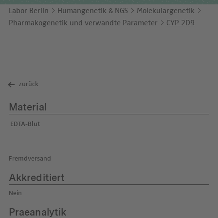
Unternehmensbericht
LEICHTE SPRACHE
Immunologie
Labor Berlin
Humangenetik & NGS
Molekulargenetik
Studien & Kooperationen
Pharmakogenetik und verwandte Parameter
CYP 2D9
KONTAKT
Laboratoriumsmedizin & Toxikologie
Zusammenarbeit und Managementleistungen
ENGLISH
Mikrobiologie & Hygiene
Diagnostik Kompass
Virologie
MVZ & MVZ-Ärzte
zurück
Fragen und Antworten
Material
EDTA-Blut
Fremdversand
Akkreditiert
Nein
Praeanalytik