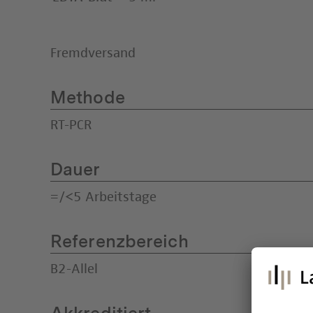
Fremdversand
Methode
RT-PCR
Dauer
=/<5 Arbeitstage
Referenzbereich
B2-Allel