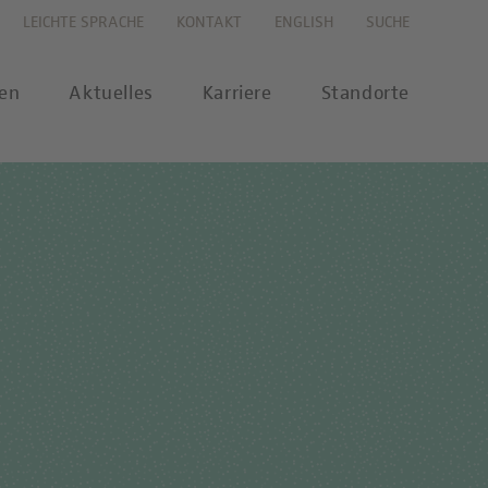
LEICHTE SPRACHE
KONTAKT
ENGLISH
SUCHE
gen
Aktuelles
Karriere
Standorte
s
Karriereportal
se
Karriere-FAQs
nalytik
 Labor Berlin-Onlineshop
MTL-Ausbildung
ikationen