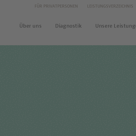
FÜR PRIVATPERSONEN
LEISTUNGSVERZEICHNIS
Über uns
Diagnostik
Unsere Leistun
vation
Allergiediagnostik
Leistungsverzeichnis
New
haltigkeit
Autoimmundiagnostik
Anforderungsscheine
Pres
ernehmenswerte
Endokrinologie & Stoffwechsel
Probenannahme & Präa
wear
itätsverständnis
Forensische Genetik
Bioinformatik &
Publ
Datenwissenschaft
chstellung
Hämatologie & Onkologie