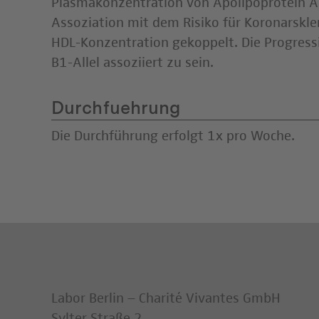
Plasmakonzentration von Apolipoprotein AI 
Assoziation mit dem Risiko für Koronarsklero
HDL-Konzentration gekoppelt. Die Progres
B1-Allel assoziiert zu sein.
Durchfuehrung
Die Durchführung erfolgt 1x pro Woche.
Labor Berlin – Charité Vivantes GmbH
Sylter Straße 2