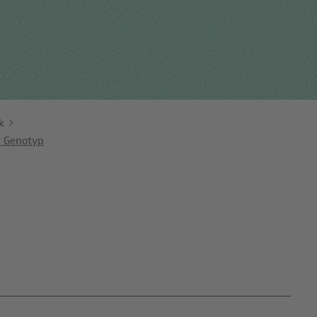
Für Einsender
tehungsgeschichte
Humangenetik
Studien & Kooperation
nisationsstruktur
Immunologie
Zusammenarbeit und
ernehmensbericht
Laboratoriumsmedizin &
Managementleistunge
Toxikologie
k
Diagnostik Kompass
 Genotyp
Mikrobiologie & Hygiene
MVZ & MVZ-Ärzte
Virologie
Fragen und Antworten