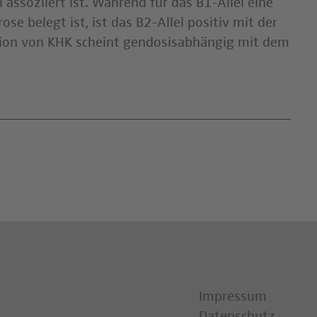
assoziiert ist. Während für das B1-Allel eine
se belegt ist, ist das B2-Allel positiv mit der
sion von KHK scheint gendosisabhängig mit dem
Impressum
Datenschutz