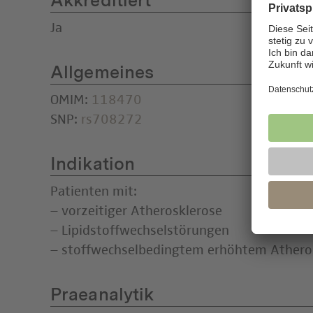
Akkreditiert
Ja
Allgemeines
OMIM:
118470
SNP:
rs708272
Indikation
Patienten mit:
– vorzeitiger Atherosklerose
– Lipidstoffwechselstörungen
– stoffwechselbedingtem erhöhtem Atheros
Praeanalytik