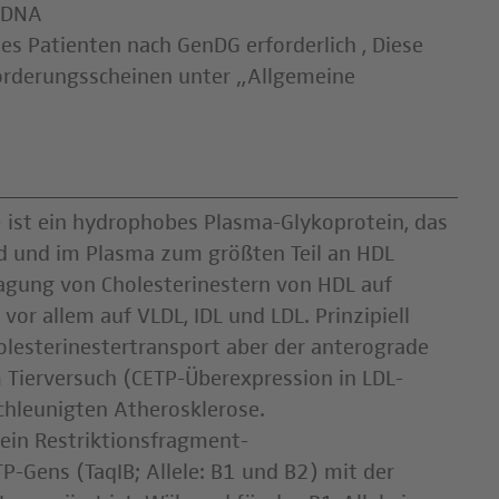
e DNA
des Patienten nach GenDG erforderlich , Diese
forderungsscheinen unter „Allgemeine
) ist ein hydrophobes Plasma-Glykoprotein, das
ird und im Plasma zum größten Teil an HDL
ragung von Cholesterinestern von HDL auf
vor allem auf VLDL, IDL und LDL. Prinzipiell
olesterinestertransport aber der anterograde
 Tierversuch (CETP-Überexpression in LDL-
chleunigten Atherosklerose.
 ein Restriktionsfragment-
-Gens (TaqIB; Allele: B1 und B2) mit der