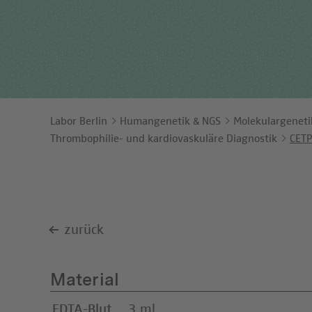
Ents
Orga
Unt
Labor Berlin
Humangenetik & NGS
Molekulargeneti
Thrombophilie- und kardiovaskuläre Diagnostik
CETP
zurück
Material
EDTA-Blut
3 ml