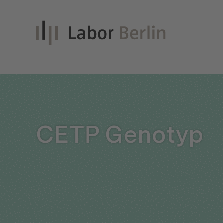
Inno
CETP Genotyp
Nach
Unt
Qual
Glei