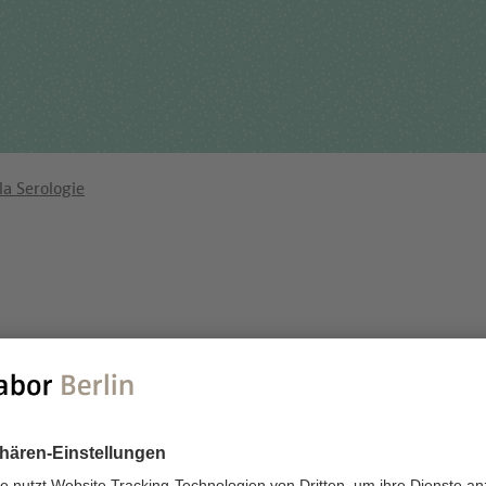
Für Einsender
tehungsgeschichte
Humangenetik
Studien & Kooperation
nisationsstruktur
Immunologie
Zusammenarbeit und
ernehmensbericht
Laboratoriumsmedizin &
Managementleistunge
Toxikologie
la Serologie
Diagnostik Kompass
Mikrobiologie & Hygiene
MVZ & MVZ-Ärzte
Virologie
Fragen und Antworten