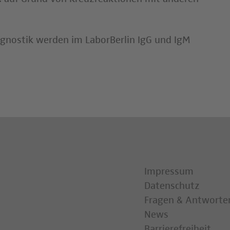
agnostik werden im LaborBerlin IgG und IgM
Impressum
Datenschutz
Fragen & Antworte
News
Barrierefreiheit