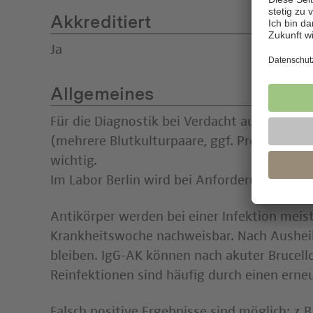
Akkreditiert
Ja
Allgemeines
Für die Diagnostik bei Verdacht auf Brucell
(mehrere Blutkulturpaare, ggf. Probenmate
wichtig.
Im Labor Berlin wird bei Anforderung von 
Antikörper werden bei einer Infektion meis
Krankheitswoche nachweisbar. Nach Aushei
bleiben. IgG-AK können nach akuter Brucello
Reinfektionen sind häufig durch einen erne
Falsch positive Ergebnisse sind möglich; z