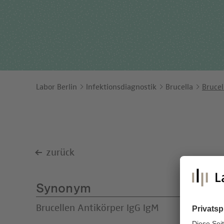
Ents
Orga
Unt
Labor Berlin
Infektionsdiagnostik
Brucella
Brucel
zurück
Synonym
Brucellen Antikörper IgG IgM