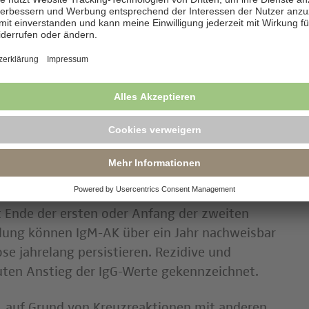
ose ist neben dem kulturellen Erregernachweis
rial vom Fokus) die Antikörperdiagnostik
Antikörperdiagnostik IgG und IgM bestimmt.
t Ende der ersten oder Anfang der zweiten
lung können IgM-AK über ein Jahr nachweisbar
se jahrelang persistieren. Rezidive und
uten Anstieg der IgG-Werte gekennzeichnet.
.B. auf Grund von Kreuzreaktionen mit anderen