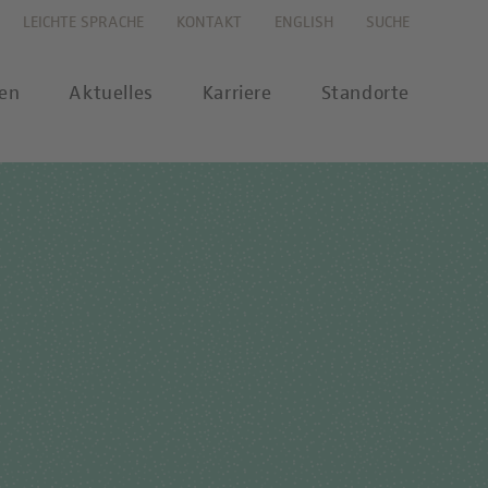
LEICHTE SPRACHE
KONTAKT
ENGLISH
SUCHE
gen
Aktuelles
Karriere
Standorte
s
Karriereportal
se
Karriere-FAQs
nalytik
 Labor Berlin-Onlineshop
MTL-Ausbildung
ikationen