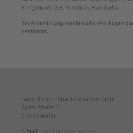
Erregern wie z.B. Yersinien, Francisella.
Bei Anforderung von Brucella-Antikörperdi
bestimmt.
Labor Berlin – Charité Vivantes GmbH
Sylter Straße 2
13353 Berlin
E-Mail:
info@laborberlin.com