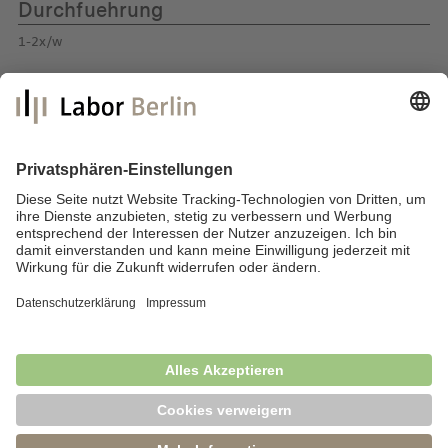
Durchfuehrung
1-2x/w
Labor Berlin – Charité Vivantes GmbH
Sylter Straße 2
13353 Berlin
E-Mail:
info@laborberlin.com
Telefon: +49 (30) 405 026-800
Telefax: +49 (30) 405 026-600
Impressum
Datenschutz
Fragen & Antworten
News
Barrierefreiheit