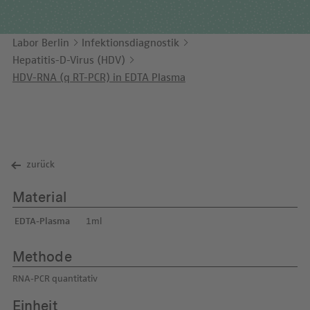
Unternehmensbericht
LEICHTE SPRACHE
Immunologie
Studien & Kooperationen
Labor Berlin
Infektionsdiagnostik
KONTAKT
Laboratoriumsmedizin & Toxikologie
Zusammenarbeit und Managementleistungen
Hepatitis-D-Virus (HDV)
ENGLISH
Mikrobiologie & Hygiene
Diagnostik Kompass
HDV-RNA (q RT-PCR) in EDTA Plasma
Virologie
MVZ & MVZ-Ärzte
Fragen und Antworten
zurück
Material
EDTA-Plasma
1ml
Methode
RNA-PCR quantitativ
Einheit