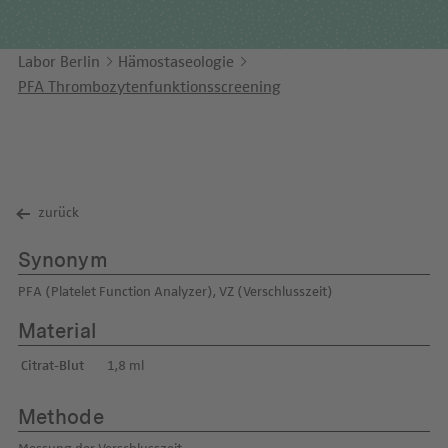
Unternehmensbericht
LEICHTE SPRACHE
Immunologie
Studien & Kooperationen
Labor Berlin
Hämostaseologie
KONTAKT
Laboratoriumsmedizin & Toxikologie
Zusammenarbeit und Managementleistungen
PFA Thrombozytenfunktionsscreening
ENGLISH
Mikrobiologie & Hygiene
Diagnostik Kompass
Virologie
MVZ & MVZ-Ärzte
Fragen und Antworten
zurück
Synonym
PFA (Platelet Function Analyzer), VZ (Verschlusszeit)
Material
Citrat-Blut
1,8 ml
Methode