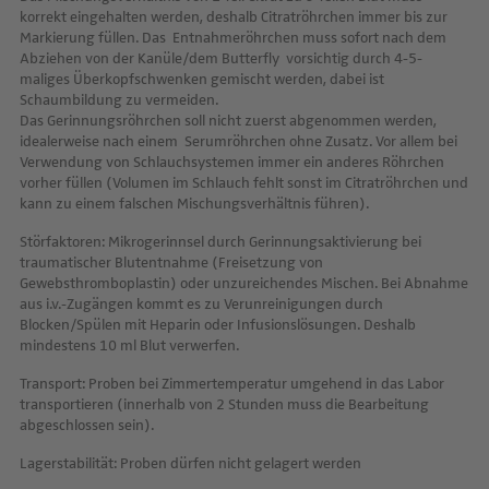
korrekt eingehalten werden, deshalb Citratröhrchen immer bis zur
Markierung füllen. Das Entnahmeröhrchen muss sofort nach dem
Abziehen von der Kanüle/dem Butterfly vorsichtig durch 4-5-
maliges Überkopfschwenken gemischt werden, dabei ist
Schaumbildung zu vermeiden.
Das Gerinnungsröhrchen soll nicht zuerst abgenommen werden,
idealerweise nach einem Serumröhrchen ohne Zusatz. Vor allem bei
Verwendung von Schlauchsystemen immer ein anderes Röhrchen
vorher füllen (Volumen im Schlauch fehlt sonst im Citratröhrchen und
kann zu einem falschen Mischungsverhältnis führen).
Störfaktoren: Mikrogerinnsel durch Gerinnungsaktivierung bei
traumatischer Blutentnahme (Freisetzung von
Gewebsthromboplastin) oder unzureichendes Mischen. Bei Abnahme
aus i.v.-Zugängen kommt es zu Verunreinigungen durch
Blocken/Spülen mit Heparin oder Infusionslösungen. Deshalb
mindestens 10 ml Blut verwerfen.
Transport: Proben bei Zimmertemperatur umgehend in das Labor
transportieren (innerhalb von 2 Stunden muss die Bearbeitung
abgeschlossen sein).
Lagerstabilität: Proben dürfen nicht gelagert werden