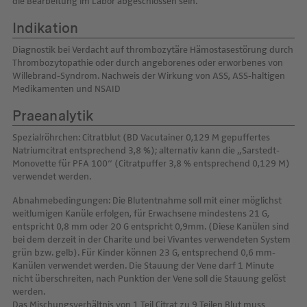
die Bearbeitung im Labor abgeschlossen sein.
Indikation
Diagnostik bei Verdacht auf thrombozytäre Hämostasestörung durch
Thrombozytopathie oder durch angeborenes oder erworbenes von
Willebrand-Syndrom. Nachweis der Wirkung von ASS, ASS-haltigen
Medikamenten und NSAID
Praeanalytik
Spezialröhrchen: Citratblut (BD Vacutainer 0,129 M gepuffertes
Natriumcitrat entsprechend 3,8 %); alternativ kann die „Sarstedt-
Monovette für PFA 100“ (Citratpuffer 3,8 % entsprechend 0,129 M)
verwendet werden.
Abnahmebedingungen: Die Blutentnahme soll mit einer möglichst
weitlumigen Kanüle erfolgen, für Erwachsene mindestens 21 G,
entspricht 0,8 mm oder 20 G entspricht 0,9mm. (Diese Kanülen sind
bei dem derzeit in der Charite und bei Vivantes verwendeten System
grün bzw. gelb). Für Kinder können 23 G, entsprechend 0,6 mm-
Kanülen verwendet werden. Die Stauung der Vene darf 1 Minute
nicht überschreiten, nach Punktion der Vene soll die Stauung gelöst
werden.
Das Mischungsverhältnis von 1 Teil Citrat zu 9 Teilen Blut muss