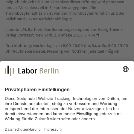
möglich. Die Zeit bis zum Verschluss dieser Öffnung wird gemessen
und als Verschlusszeit in Sekunden angegeben. Die
Thrombozytenadhäsion ist von der Thrombozytenfunktion und der
Willebrand-Faktor Aktivität abhängig.
Literatur: M. Barthels. Das Gerinnungskompendium. Georg Thieme
Verlag Stuttgart, New York. 2. Auflage 2013, S. 474 ff
Durchführung: wochentags von 8:00-20:00 Uhr, Sa. u. So. 8.00-15:00
Uhr Routineparameter, Messung von Notfällen jederzeit möglich
Labor Berlin – Charité Vivantes GmbH
Sylter Straße 2
13353 Berlin
E-Mail:
info@laborberlin.com
Telefon: +49 (30) 405 026-800
Telefax: +49 (30) 405 026-600