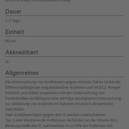
Enzyme-linked Immunosorbent Assay
Dauer
1-3 Tage
Einheit
RE/ml
Akkreditiert
Ja
Allgemeines
Die Untersuchung von Antikörpern gegen Intrinsic Faktor ist bei der
Differentialdiagnose megaloblastärer Anämien und Vit.B12-Mangel
indiziert, und bildet zusammen mit der Untersuchung von
Parietalzellen-Antikörpern eine wichtige serologische Untersuchung
zur Abklärung von Anämien im Rahmen chronisch atrophischer
Gastritiden.
Zwei Antikörpertypen gegen den IF werden unterschieden:
Typ 1 oder blockierende Antikörper; sie binden an die Vitamin B12-
Bindungsstelle des IF, nachweisbar in ca.70% der Patienten mit