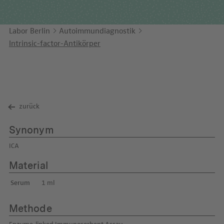
Unternehmensbericht
LEICHTE SPRACHE
Immunologie
Studien & Kooperationen
Labor Berlin
Autoimmundiagnostik
KONTAKT
Laboratoriumsmedizin & Toxikologie
Zusammenarbeit und Managementleistungen
Intrinsic-factor-Antikörper
ENGLISH
Mikrobiologie & Hygiene
Diagnostik Kompass
Virologie
MVZ & MVZ-Ärzte
Fragen und Antworten
zurück
Synonym
ICA
Material
Serum
1 ml
Methode