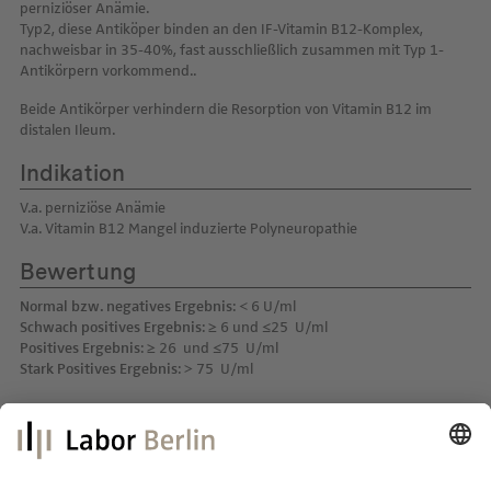
perniziöser Anämie.
Typ2, diese Antiköper binden an den IF-Vitamin B12-Komplex,
nachweisbar in 35-40%, fast ausschließlich zusammen mit Typ 1-
Antikörpern vorkommend..
Beide Antikörper verhindern die Resorption von Vitamin B12 im
distalen Ileum.
Indikation
V.a. perniziöse Anämie
V.a. Vitamin B12 Mangel induzierte Polyneuropathie
Bewertung
Normal bzw. negatives Ergebnis
: < 6 U/ml
Schwach positives Ergebnis
: ≥ 6 und ≤25 U/ml
Positives Ergebnis
: ≥ 26 und ≤75 U/ml
Stark Positives Ergebnis
: > 75 U/ml