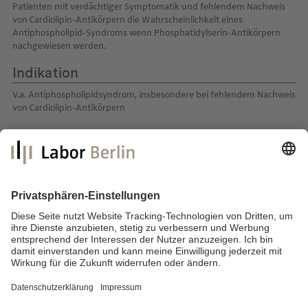
Patienten mit verdächtiger Symptomatik und fehlendem Nachweis
von Cardiolipin-Antikörpern die Wahrscheinlichkeit eines
Antiphospholipid-Syndroms wenn Phosphatidylserin-Antikörpern
nachgewiesen werden.
Indikation
V.a. Antiphospholipidsyndrom, insbesondere bei fehlendem Nachweis
von Cardiolipin-Antikörpern
Labor Berlin – Charité Vivantes GmbH
Sylter Straße 2
13353 Berlin
E-Mail:
info@laborberlin.com
Telefon: +49 (30) 405 026-800
Telefax: +49 (30) 405 026-600
Impressum