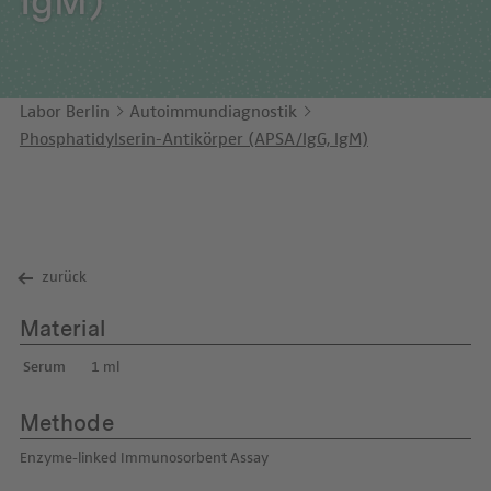
IgM)
Unternehmensbericht
LEICHTE SPRACHE
Immunologie
Studien & Kooperationen
KONTAKT
Laboratoriumsmedizin & Toxikologie
Zusammenarbeit und Managementleistungen
Labor Berlin
Autoimmundiagnostik
ENGLISH
Mikrobiologie & Hygiene
Diagnostik Kompass
Phosphatidylserin-Antikörper (APSA/IgG, IgM)
Virologie
MVZ & MVZ-Ärzte
Fragen und Antworten
zurück
Material
Serum
1 ml
Methode
Enzyme-linked Immunosorbent Assay