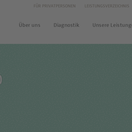
FÜR PRIVATPERSONEN
LEISTUNGSVERZEICHNIS
Über uns
Diagnostik
Unsere Leistun
vation
Allergiediagnostik
Leistungsverzeichnis
New
0
haltigkeit
Autoimmundiagnostik
Anforderungsscheine
Pres
ernehmenswerte
Endokrinologie & Stoffwechsel
Probenannahme & Präa
wear
itätsverständnis
Forensische Genetik
Bioinformatik &
Publ
Datenwissenschaft
chstellung
Hämatologie & Onkologie