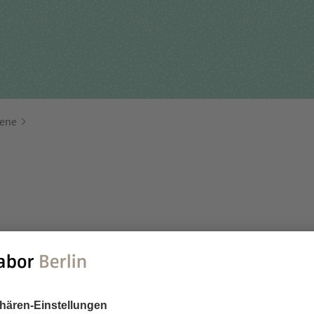
Für Einsender
tehungsgeschichte
Humangenetik
Studien & Kooperation
nisationsstruktur
Immunologie
Zusammenarbeit und
ernehmensbericht
Laboratoriumsmedizin &
Managementleistunge
Toxikologie
gene
Diagnostik Kompass
Mikrobiologie & Hygiene
MVZ & MVZ-Ärzte
Virologie
Fragen und Antworten