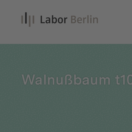
Inno
Walnußbaum t1
Nach
Unt
Qual
Glei