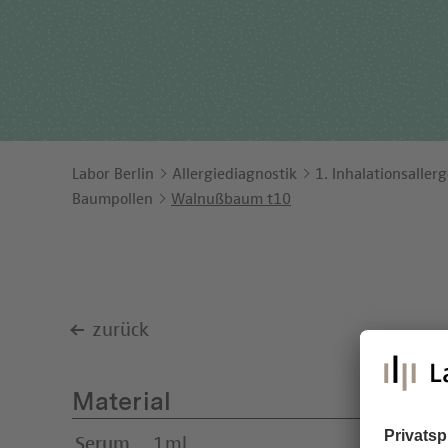
Ents
Orga
Unt
Labor Berlin
Allergiediagnostik
1. Inhalationsaller
Baumpollen
Walnußbaum t10
zurück
Material
Serum
1ml