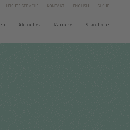
LEICHTE SPRACHE
KONTAKT
ENGLISH
SUCHE
gen
Aktuelles
Karriere
Standorte
s
Karriereportal
se
Karriere-FAQs
nalytik
 Labor Berlin-Onlineshop
MTL-Ausbildung
ikationen