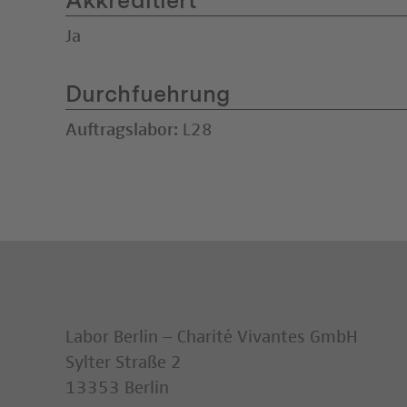
Akkreditiert
Ja
Durchfuehrung
Auftragslabor:
L28
Labor Berlin – Charité Vivantes GmbH
Sylter Straße 2
13353 Berlin