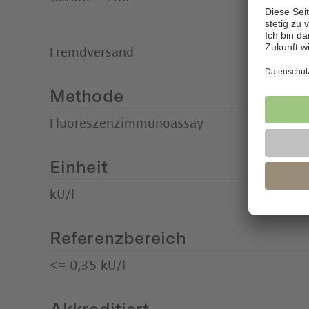
Fremdversand
Methode
Fluoreszenzimmunoassay
Einheit
kU/l
Referenzbereich
<= 0,35 kU/l