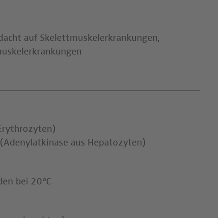
dacht auf Skelettmuskelerkrankungen,
tmuskelerkrankungen
Erythrozyten)
 (Adenylatkinase aus Hepatozyten)
den bei 20°C