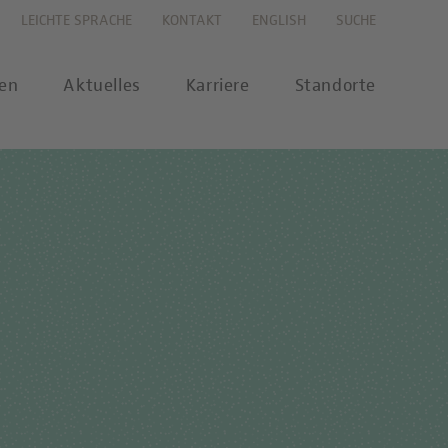
LEICHTE SPRACHE
KONTAKT
ENGLISH
SUCHE
gen
Aktuelles
Karriere
Standorte
s
Karriereportal
se
Karriere-FAQs
nalytik
 Labor Berlin-Onlineshop
MTL-Ausbildung
ikationen