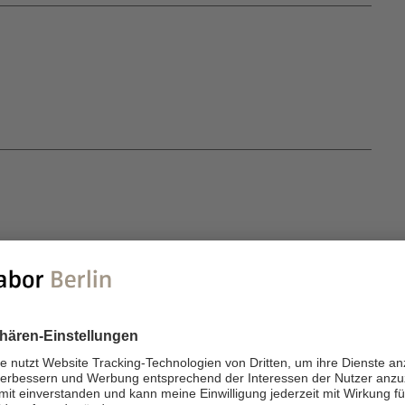
bei der Energiebereitstellung der Zelle. In den
ese von Creatinphosphat aus ATP, da ATP die
. Im Cytosol wird das Creatinphosphat durch
 Enzym findet sich hochkonzentriert in der
Gehirn und ist infolgedessen bei Schädigung