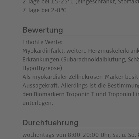
2 Tage bei 15-25°C (eingeschränkt, Störfak
7 Tage bei 2-8°C
Bewertung
Erhöhte Werte:
Myokardinfarkt, weitere Herzmuskelerkran
Erkrankungen (Subarachnoidalblutung, Schäd
Hypothyreose)
Als myokardialer Zellnekrosen-Marker besit
Aussagekraft. Allerdings ist die Bestimmung
den Biomarkern Troponin T und Troponin I in
unterlegen.
Durchfuehrung
wochentags von 8:00-20:00 Uhr, Sa. u. So