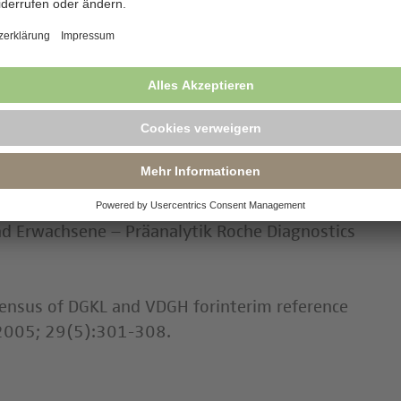
eil 1: ACS ohne persistierende ST-
, Heft 1
eil 2: ACS mit ST-Hebung.;Zeitschrift für
lage, TH-Books, 2012
und Erwachsene – Präanalytik Roche Diagnostics
07
sensus of DGKL and VDGH forinterim reference
 2005; 29(5):301-308.