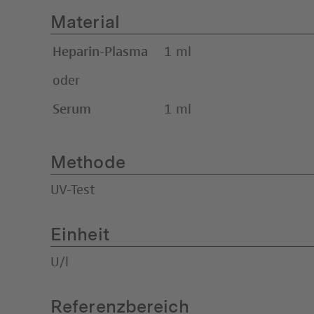
Material
Heparin-Plasma
1 ml
oder
Serum
1 ml
Methode
UV-Test
Einheit
U/l
Referenzbereich