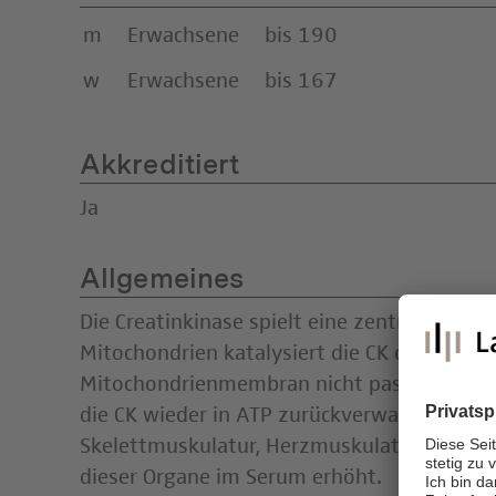
m
Erwachsene
bis 190
w
Erwachsene
bis 167
Akkreditiert
Ja
Allgemeines
Die Creatinkinase spielt eine zentrale Rolle 
Mitochondrien katalysiert die CK die Synth
Mitochondrienmembran nicht passieren kann
die CK wieder in ATP zurückverwandelt. Das
Skelettmuskulatur, Herzmuskulatur und im 
dieser Organe im Serum erhöht.