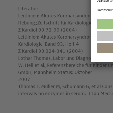
Literatur:
Leitlinien: Akutes Koronarsyndrom (ACS) – T
Hebung.;Zeitschrift für Kardiologie, Band 93
Z Kardiol 93:72-90 (2004)
Leitlinien: Akutes Koronarsyndrom (ACS) – T
Kardiologie, Band 93, Heft 4
Z Kardiol 93:324-341 (2004)
Lothar Thomas, Labor und Diagnose, 8. Auf
W. Heil et al.;Referenzbereiche für Kinder 
GmbH, Mannheim Status: Oktober
20
Thomas L, Müller M, Schumann G, et al Con
intervals on enzymes in serum. J Lab Med