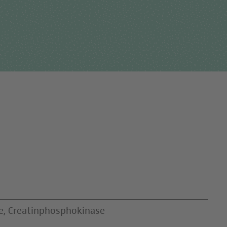
Für Einsender
tehungsgeschichte
Humangenetik
Studien & Kooperation
nisationsstruktur
Immunologie
Zusammenarbeit und
ernehmensbericht
Laboratoriumsmedizin &
Managementleistunge
Toxikologie
Diagnostik Kompass
Mikrobiologie & Hygiene
MVZ & MVZ-Ärzte
Virologie
Fragen und Antworten
se, Creatinphosphokinase