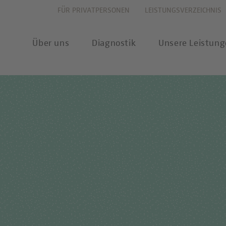
FÜR PRIVATPERSONEN
LEISTUNGSVERZEICHNIS
Über uns
Diagnostik
Unsere Leistun
vation
Allergiediagnostik
Leistungsverzeichnis
New
haltigkeit
Autoimmundiagnostik
Anforderungsscheine
Pres
ernehmenswerte
Endokrinologie & Stoffwechsel
Probenannahme & Präa
wear
itätsverständnis
Forensische Genetik
Bioinformatik &
Publ
Datenwissenschaft
chstellung
Hämatologie & Onkologie