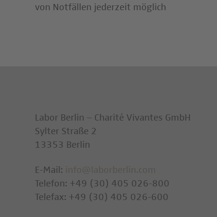
von Notfällen jederzeit möglich
Labor Berlin – Charité Vivantes GmbH
Sylter Straße 2
13353 Berlin
E-Mail:
info@laborberlin.com
Telefon: +49 (30) 405 026-800
Telefax: +49 (30) 405 026-600