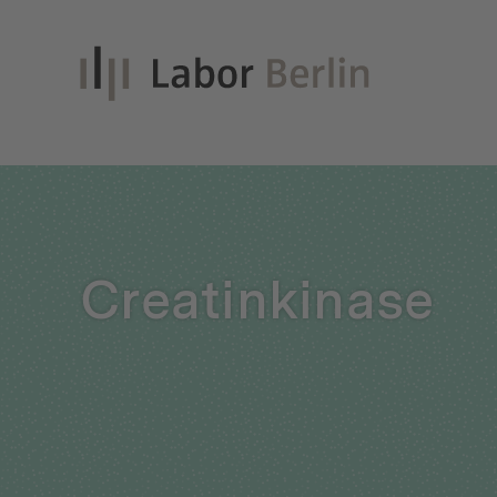
Inno
Creatinkinase
Nach
Unt
Qual
Glei