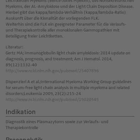
Leichtketten Myeloms (Bence-Jones Myelom), des Nonsekretorischen
Myeloms, der AL-Amyloidose und der Light Chain Deposition Disease.
Hierbei gibt das kappa/lambda-Verhältnis (kappa/lambda-Ratio)
Auskunft über die Klonalität der vorliegenden FLK.
Weiterhin sind die FLK ein geeigneter Parameter für die Verlaufs-
und Therapiekontrolle aller monoklonalen Gammopathien mit
Beteiligung freier Leichtketten.
Literatur:
Gertz MA; Immunoglobulin light chain amyloidosis: 2014 update on
diagnosis, prognosis, and treatment; Am J Hematol. 2014,
89(12):1132-40
http://www.ncbi.nlm.nih.gov/pubmed/25407896
Dispenzieri A et al.;International Myeloma Working Group guidelines
for serum-free light chain analysis in multiple myeloma and related
disorders;Leukemia 2009, 23(2):215-24
http://www.ncbi.nlm.nih.gov/pubmed/19020545
Indikation
Diagnostik eines Plasmazytoms sowie zur Verlaufs- und
Therapiekontrolle