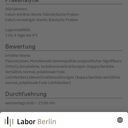
Praeanalytik
Störfaktoren:
Falsch erhöhte Werte: hämolytische Proben
Falsch erniedrigte Werte: ikterische Proben
Lagerstabilität:
3 bis 4 Tage bei 4°C
Bewertung
Erhöhte Werte:
Plasmozytom, Monoklonale Gammopathie unspezifischer Signifikanz
(MGUS),Amyloidose, Autoimmunerkrankungen (kappa/lambda-
Verhältnis normal, polyklonale Freie
Leichtketten),Nierenfunktionsstörungen (kappa/lambda-Verhältnis
normal, polyklonale Freie Leichtketten)
Durchfuehrung
wochentags 8:00 – 15:00 Uhr