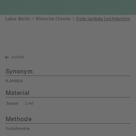
Unternehmensbericht
LEICHTE SPRACHE
Immunologie
Studien & Kooperationen
Labor Berlin
Klinische Chemie
Freie lambda Leichtketten
KONTAKT
Laboratoriumsmedizin & Toxikologie
Zusammenarbeit und Managementleistungen
ENGLISH
Mikrobiologie & Hygiene
Diagnostik Kompass
Virologie
MVZ & MVZ-Ärzte
zurück
Fragen und Antworten
Synonym
fLAMBDA
Material
Serum
1 ml
Methode
Turbidimetrie