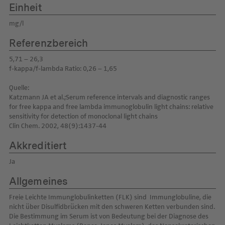
Einheit
mg/l
Referenzbereich
5,71 – 26,3
f-kappa/f-lambda Ratio: 0,26 – 1,65
Quelle:
Katzmann JA et al.;Serum reference intervals and diagnostic ranges
for free kappa and free lambda immunoglobulin light chains: relative
sensitivity for detection of monoclonal light chains
Clin Chem. 2002, 48(9):1437-44
Akkreditiert
Ja
Allgemeines
Freie Leichte Immunglobulinketten (FLK) sind Immunglobuline, die
nicht über Disulfidbrücken mit den schweren Ketten verbunden sind.
Die Bestimmung im Serum ist von Bedeutung bei der Diagnose des