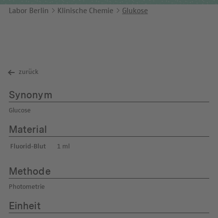
Unternehmensbericht
LEICHTE SPRACHE
Immunologie
Labor Berlin
Klinische Chemie
Glukose
Studien & Kooperationen
KONTAKT
Laboratoriumsmedizin & Toxikologie
Zusammenarbeit und Managementleistungen
ENGLISH
Mikrobiologie & Hygiene
Diagnostik Kompass
zurück
Virologie
MVZ & MVZ-Ärzte
Synonym
Fragen und Antworten
Glucose
Material
Fluorid-Blut
1 ml
Methode
Photometrie
Einheit