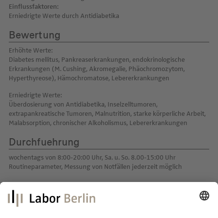
Einflussfaktoren:
Erniedrigte Werte durch Antidiabetika
Bewertung
Erhöhte Werte:
Diabetes mellitus, Pankreaserkrankungen, endokrinologische
Erkrankungen (M. Cushing, Akromegalie, Phäochromozytom,
Hyperthyreose), Hämochromatose, Lebererkrankungen
Erniedrigte Werte:
Überdosierung von Antidiabetika, Inselzelltumoren,
extrapankreatische Tumoren, Malnutrition, starke körperliche Arbeit,
Malabsorption, chronischer Alkoholismus, Lebererkrankungen
Durchfuehrung
wochentags von 8:00-20:00 Uhr, Sa. u. So. 8.00-15:00 Uhr
Routineparameter, Messung von Notfällen jederzeit möglich