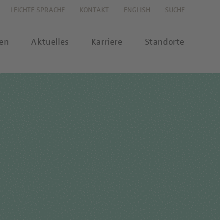
LEICHTE SPRACHE
KONTAKT
ENGLISH
SUCHE
gen
Aktuelles
Karriere
Standorte
s
Karriereportal
se
Karriere-FAQs
nalytik
 Labor Berlin-Onlineshop
MTL-Ausbildung
ikationen