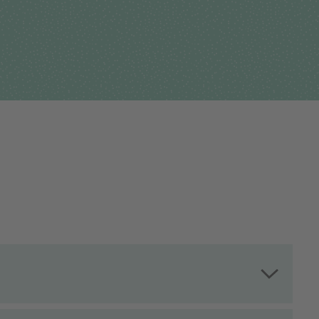
Für Einsender
tehungsgeschichte
Humangenetik
Studien & Kooperation
nisationsstruktur
Immunologie
Zusammenarbeit und
ernehmensbericht
Laboratoriumsmedizin &
Managementleistunge
Toxikologie
Diagnostik Kompass
Mikrobiologie & Hygiene
MVZ & MVZ-Ärzte
Virologie
Fragen und Antworten