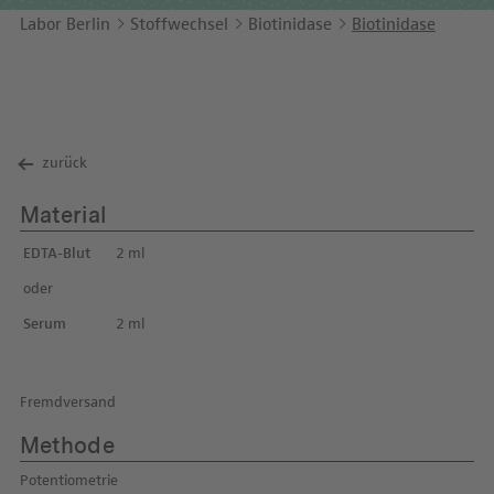
Unternehmensbericht
LEICHTE SPRACHE
Immunologie
Labor Berlin
Stoffwechsel
Biotinidase
Biotinidase
Studien & Kooperationen
KONTAKT
Laboratoriumsmedizin & Toxikologie
Zusammenarbeit und Managementleistungen
ENGLISH
Mikrobiologie & Hygiene
Diagnostik Kompass
zurück
Virologie
MVZ & MVZ-Ärzte
Material
Fragen und Antworten
EDTA-Blut
2 ml
oder
Serum
2 ml
Fremdversand
Methode
Potentiometrie