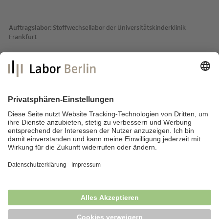
Auftragslabor:
Stoffwechsellabor der Universitätskinderklinik
Frankfurt
Labor Berlin – Charité Vivantes GmbH
Sylter Straße 2
13353 Berlin
E-Mail:
info@laborberlin.com
Telefon: +49 (30) 405 026-800
Telefax: +49 (30) 405 026-600
Impressum
Datenschutz
Fragen & Antworten
News
Barrierefreiheit